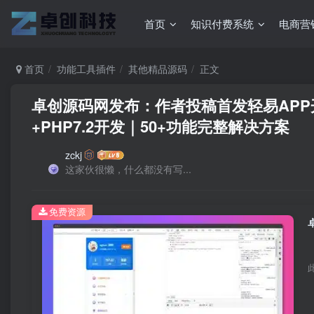
首页
知识付费系统
电商营
首页
功能工具插件
其他精品源码
正文
卓创源码网发布：作者投稿首发轻易APP开源
+PHP7.2开发｜50+功能完整解决方案
zckj
这家伙很懒，什么都没有写...
免费资源