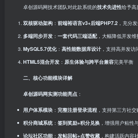
卓创源码网技术团队对此款系统的
技术先进性
给予高
双核驱动架构
：
前端裕语言v3+后端PHP7.2
，充分发
多端同步开发
：
一套代码三端适配
，大幅降低开发维
MySQL5.7优化
：
高性能数据库设计
，支持高并发访
HTML5混合开发
：
原生体验与跨平台兼容
完美平衡
二、核心功能模块详解
卓创源码网实测功能亮点
：
用户体系模块
：
完整注册登录流程
，支持第三方社交
积分商城系统
：
签到奖励+积分兑换
，增强用户粘性
论坛社区功能
：
发帖回帖+点赞收藏
，构建活跃内容