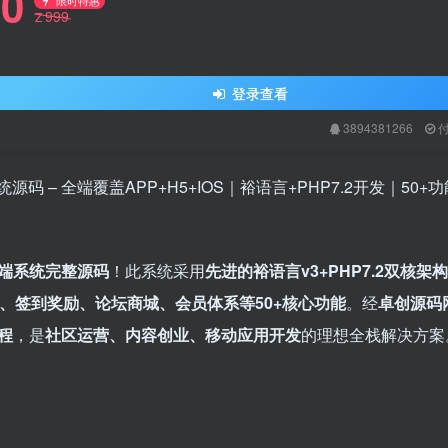
0
限时特惠
999
Z
登录查看
3894381266
 – 全端覆盖APP+H5+IOS｜裕语言+PHP7.2开发｜50+
多端系统完整源码
！此系统采用
先进的裕语言v3+PHP7.2双核架构
、签到奖励、论坛商城、会员体系等50+核心功能
。经
卓创源码
程
，是
社区运营、内容创业、移动应用开发
的理想全栈解决方案