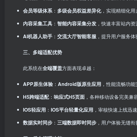
会员等级体系
：
多级会员权益差异化
，实现精细化用
内容采集工具
：
智能内容采集分发
，快速丰富站内资
AI机器人助手
：
交流大厅智能客服
，提升用户服务体
三、多端适配优势
此系统在
全端覆盖
方面表现卓越：
APP原生体验
：
Android版原生应用
，性能流畅功能
H5跨端适配
：
响应式H5页面
，各种移动设备完美兼
IOS轻应用
：
IOS平台轻量化应用
，审核快速上线迅
数据实时同步
：
三端数据即时同步
，用户体验无缝衔