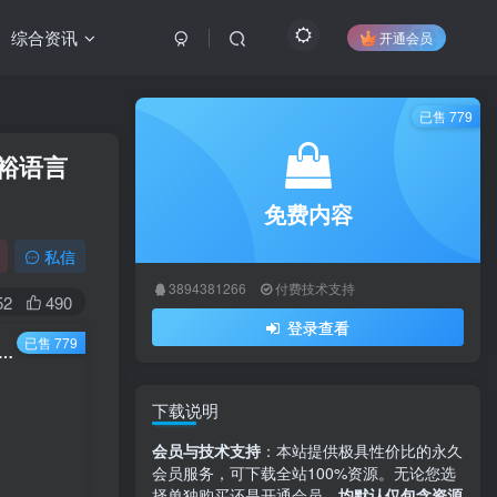
综合资讯
开通会员
已售 779
｜裕语言
免费内容
私信
3894381266
付费技术支持
52
490
登录查看
已售 779
作者投稿首发轻易APP开源多端系统源码 – 全端覆盖APP+H5+IOS｜裕语言+PHP7.2开发｜50+功能完整解决方案
下载说明
会员与技术支持
：本站提供极具性价比的永久
会员服务，可下载全站100%资源。无论您选
择单独购买还是开通会员，
均默认仅包含资源