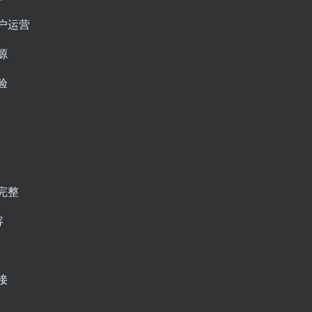
户运营
源
验
完整
容
速
接