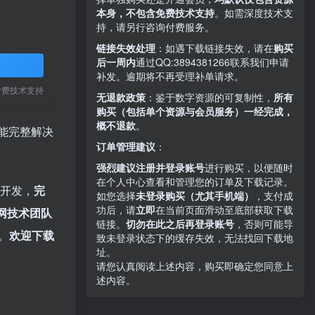
本身，不包含免费技术支持
。如需深度技术支
持，请另行咨询付费服务。
链接失效处理
：如遇下载链接失效，请在
购买
后一周内
通过QQ:3894381266
联系我们申请
补发。逾期将不再受理补单请求。
付费技术支持
无退款政策
：鉴于数字资源的可复制性，
所有
购买（包括单个资源与会员服务）一经完成，
概不退款
。
功能完整解决
订单管理建议
：
强烈建议注册并登录账号
进行购买，以便随时
在个人中心查看和管理您的订单及下载记录。
开发，
完
如您选择
未登录购买（尤其手机端）
，支付成
功后，请
立即
在当前页面滑动至底部获取下载
网技术团队
链接。
切勿在此之后再登录账号
，否则可能导
。
欢迎下载
致未登录状态下的缓存失效，无法找回下载地
址。
请您认真阅读上述内容，购买即确定您同意上
述内容。