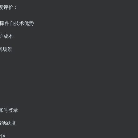
度评价：
挥各自技术优势
护成本
问场景
账号登录
与活跃度
社区