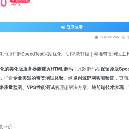
0
限时特惠
999
Z
登录查看
3894381266
tHub开源SpeedTest深度优化｜UI视觉升级｜精准带宽测试工
优化的美化版服务器测速页HTML源码
！此款源码在
保留原版Spee
，打造
专业美观的带宽测试体验
。经
卓创源码网实测验证
，页面
络质量监测、VPS性能测试
的理想解决方案。
纯前端技术实现
，
度评价：