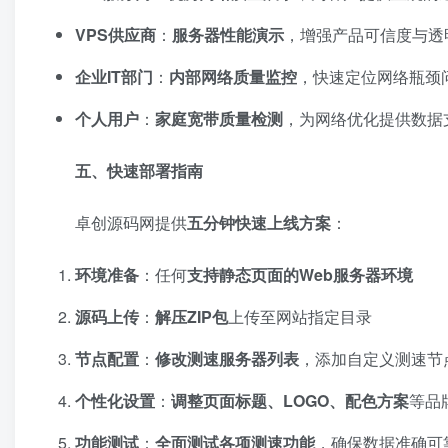
VPS供应商
：
服务器性能演示
，增强产品可信度与透
企业IT部门
：
内部网络质量监控
，快速定位网络瓶颈
个人用户
：
家庭宽带质量检测
，为网络优化提供数据
五、快速部署指南
卓创源码网提供
五分钟快速上线方案
：
环境准备
：任何
支持静态页面的Web服务器环境
源码上传
：
解压ZIP包
上传至网站指定目录
节点配置
：
修改测速服务器列表
，添加自定义测速节
个性化设置
：
调整页面标题、LOGO、配色方案
等品
功能测试
：
全面测试各项测速功能
，确保数据准确可