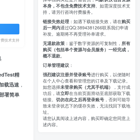
本身，不包含免费技术支持
。如需深度技术支
持，请另行咨询付费服务。
链接失效处理
：如遇下载链接失效，请在
购买
后一周内
通过QQ:3894381266
联系我们申请
补发。逾期将不再受理补单请求。
付费技术支持
无退款政策
：鉴于数字资源的可复制性，
所有
购买（包括单个资源与会员服务）一经完成，
概不退款
。
具
订单管理建议
：
dTest精
强烈建议注册并登录账号
进行购买，以便随时
在个人中心查看和管理您的订单及下载记录。
加载迅速
，
如您选择
未登录购买（尤其手机端）
，支付成
功后，请
立即
在当前页面滑动至底部获取下载
部署简单
链接。
切勿在此之后再登录账号
，否则可能导
致未登录状态下的缓存失效，无法找回下载地
址。
请您认真阅读上述内容，购买即确定您同意上
述内容。