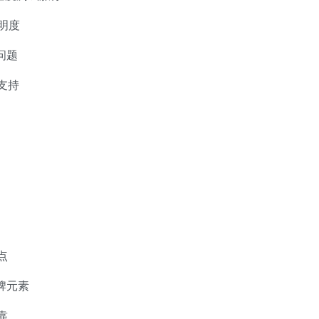
明度
问题
支持
点
牌元素
靠