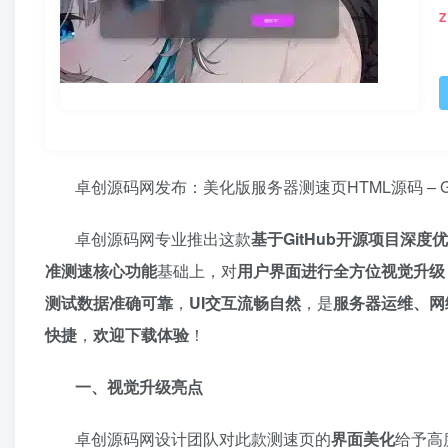
Z
卓创源码网发布：美化版服务器测速页HTML源码 – Gi
卓创源码网专业推出这款
基于GitHub开源项目深度
准测速核心功能
基础上，对
用户界面进行全方位视觉升级
测试数据准确可靠
，
UI交互流畅自然
，是
服务器运维、网
快捷
，
欢迎下载体验
！
一、视觉升级亮点
卓创源码网设计团队对此款测速页的
界面美化
给予高