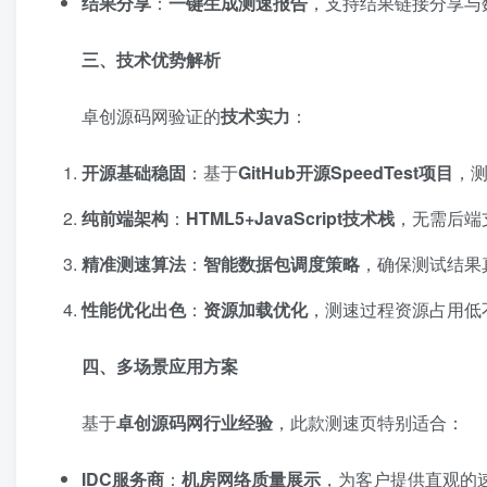
结果分享
：
一键生成测速报告
，支持结果链接分享与
三、技术优势解析
卓创源码网验证的
技术实力
：
开源基础稳固
：基于
GitHub开源SpeedTest项目
，
纯前端架构
：
HTML5+JavaScript技术栈
，无需后端
精准测速算法
：
智能数据包调度策略
，确保测试结果
性能优化出色
：
资源加载优化
，测速过程资源占用低
四、多场景应用方案
基于
卓创源码网行业经验
，此款测速页特别适合：
IDC服务商
：
机房网络质量展示
，为客户提供直观的