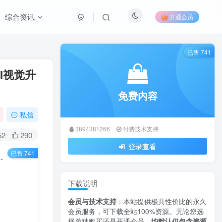
综合资讯
开通会员
已售 741
UI视觉升
免费内容
私信
3894381266
付费技术支持
52
290
登录查看
已售 741
peedTest深度优化｜UI视觉升级｜精准带宽测试工具
下载说明
会员与技术支持
：本站提供极具性价比的永久
会员服务，可下载全站100%资源。无论您选
择单独购买还是开通会员，
均默认仅包含资源