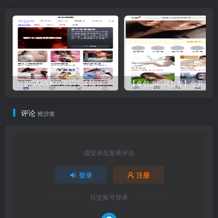
短剧SAAS系统源码｜多端分销+云存储+多租户架构
【卓创
评论
抢沙发
请登录后发表评论
登录
注册
社交账号登录