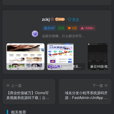
zckj
关注
2147
0
122
159W+
这家伙很懒，什么都没有写...
【卓创源码网首发】全开源视频打赏系统源码｜双模板+代理分站+易支付对接｜API全面修复｜站长盈利利器！​
CRMEB 知识付费系统源码 v1.4.4
上一篇
下一篇
【商业价值破万】Ctcms写
域名分发小程序系统源码开
真视频系统源码下载｜云转
源：FastAdmin+UniApp 技
码切片+分站代理+全端盈利
术栈与多云 API 对接实践
｜卓创源码网
相关推荐