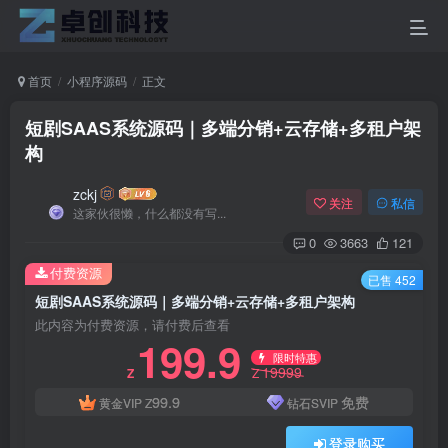
首页
小程序源码
正文
短剧SAAS系统源码｜多端分销+云存储+多租户架
构
zckj
关注
私信
这家伙很懒，什么都没有写...
0
3663
121
付费资源
已售 452
短剧SAAS系统源码｜多端分销+云存储+多租户架构
此内容为付费资源，请付费后查看
199.9
限时特惠
19999
Z
Z
99.9
免费
黄金VIP
Z
钻石SVIP
登录购买