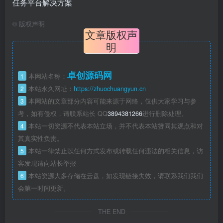
©
版权声明
文章版权声
明
卓创源码网
1
本网站名称：
2
本站永久网址：
https://zhuochuangyun.cn
3
本网站的文章部分内容可能来源于网络，仅供大家学习与参
考，如有侵权，请联系站长 QQ
3894381266
进行删除处理。
4
本站一切资源不代表本站立场，并不代表本站赞同其观点和对
其真实性负责。
5
本站一律禁止以任何方式发布或转载任何违法的相关信息，访
客发现请向站长举报
6
本站资源大多存储在云盘，如发现链接失效，请联系我们我们
会第一时间更新。
THE END