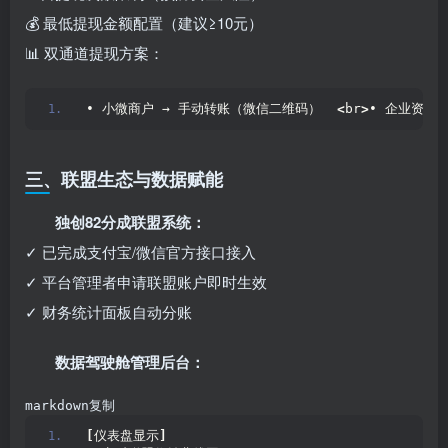
💰 最低提现金额配置（建议≥10元）
📊 双通道提现方案：
• 小微商户 → 手动转账（微信二维码）  
<
br
>
• 企业资质
三、联盟生态与数据赋能
独创82分成联盟系统：​
✓ 已完成支付宝/微信官方接口接入
✓ 平台管理者申请联盟账户即时生效
✓ 财务统计面板自动分账
数据驾驶舱管理后台：​
markdown复制
[
仪表盘显示
]