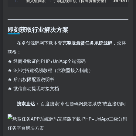
新入驻商家 → 手动提现审核（保障资金安全）  
<
br
>
VIP
即刻获取行业解决方案
在卓创源码网下载本套
完整版悬赏任务系统源码
，您将
获得：
🔥 经商业验证的PHP+UniApp全端源码
🔥 3小时搭建视频教程（含联盟接入指南）
🔥 后台权限配置说明书
🔥 微信自动提现对接文档
搜索直达：​
百度搜索“卓创源码网悬赏系统”或直接访问