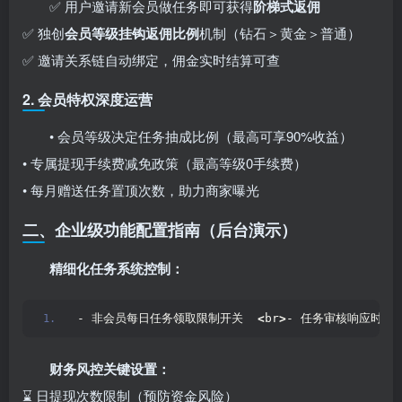
✅ 用户邀请新会员做任务即可获得
阶梯式返佣
✅ 独创
会员等级挂钩返佣比例
机制（钻石＞黄金＞普通）
✅ 邀请关系链自动绑定，佣金实时结算可查
2. 会员特权深度运营
• 会员等级决定任务抽成比例（最高可享90%收益）
• 专属提现手续费减免政策（最高等级0手续费）
• 每月赠送任务置顶次数，助力商家曝光
二、企业级功能配置指南（后台演示）
精细化任务系统控制：​
- 非会员每日任务领取限制开关  
<
br
>
- 任务审核响应时间
财务风控关键设置：​
⌛ 日提现次数限制（预防资金风险）