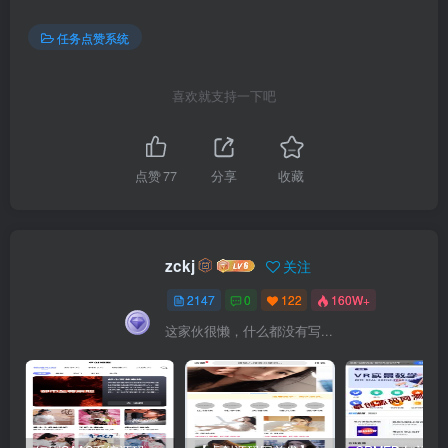
任务点赞系统
喜欢就支持一下吧
点赞
77
分享
收藏
zckj
关注
2147
0
122
160W+
这家伙很懒，什么都没有写...