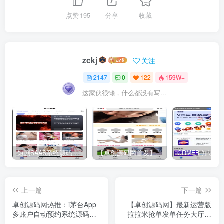
点赞
195
分享
收藏
zckj
关注
2147
0
122
159W+
这家伙很懒，什么都没有写...
短剧SAAS系统源码｜多端分销+云存储+多租户架构
【卓创源码网首发】全开源视频打赏系统源码｜双模板+代理分站+易支付对接｜API全面修复｜站长盈利利器！​
上一篇
下一篇
卓创源码网热推：i茅台App
【卓创源码网】最新运营版
多账户自动预约系统源码下
拉拉米抢单发单任务大厅源
载 - 手把手图文搭建教程，
码下载 - ThinkPHP内核二开