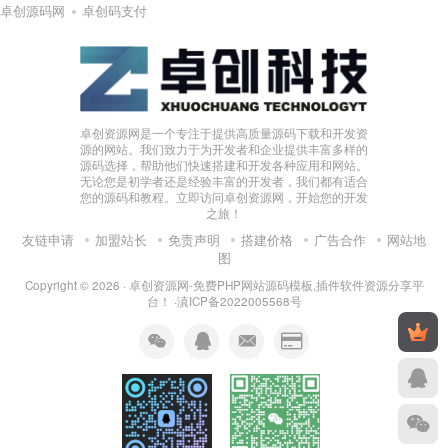
卓创源码网
卓创码支付
卓创资源网是一个专注于提供高质量源码下载和开发资
源的网站。我们致力于为开发者和企业提供丰富多样的
源码选择，帮助他们快速搭建和开发各种应用和网站。
无论您是初学者还是经验丰富的开发者，我们都有适合
您的源码和教程。立即访问卓创资源网，开始您的开发
之旅！
友链申请
加盟站长
免责声明
搭建价格
广告合作
网站地
图
Copyright © 2026 ·
卓创资源网-免费PHP网站源码模板,插件软件资源分享平
台！
·
滇ICP备2022005568号