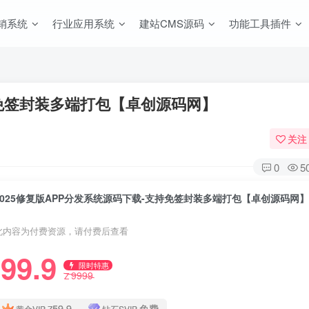
销系统
行业应用系统
建站CMS源码
功能工具插件
持免签封装多端打包【卓创源码网】
关注
0
5
2025修复版APP分发系统源码下载-支持免签封装多端打包【卓创源码网
此内容为付费资源，请付费后查看
99.9
限时特惠
9999
Z
59.9
免费
黄金VIP
Z
钻石SVIP