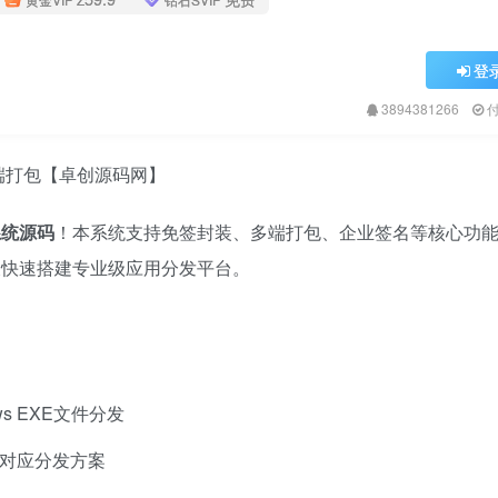
登
3894381266
多端打包【卓创源码网】
系统源码
​！本系统支持免签封装、多端打包、企业签名等核心功
站长快速搭建专业级应用分发平台。
s EXE文件分发
配对应分发方案