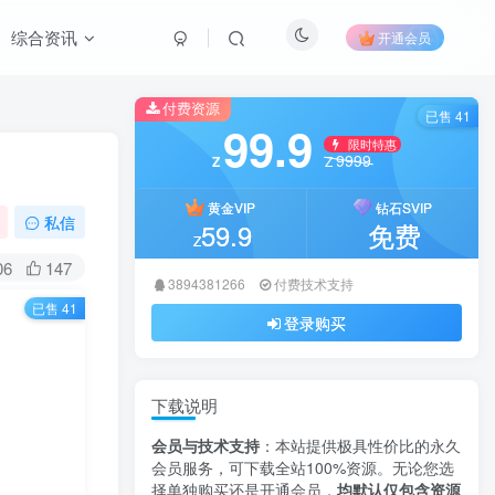
综合资讯
开通会员
付费资源
已售 41
99.9
限时特惠
9999
Z
Z
黄金VIP
钻石SVIP
私信
59.9
免费
Z
06
147
3894381266
付费技术支持
已售 41
】
登录购买
下载说明
会员与技术支持
：本站提供极具性价比的永久
会员服务，可下载全站100%资源。无论您选
择单独购买还是开通会员，
均默认仅包含资源