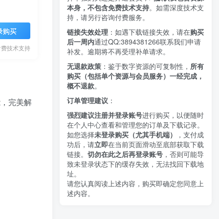
本身，不包含免费技术支持
。如需深度技术支
持，请另行咨询付费服务。
录购买
链接失效处理
：如遇下载链接失效，请在
购买
后一周内
通过QQ:3894381266
联系我们申请
付费技术支持
补发。逾期将不再受理补单请求。
无退款政策
：鉴于数字资源的可复制性，
所有
购买（包括单个资源与会员服务）一经完成，
概不退款
。
订单管理建议
：
能，完美解
强烈建议注册并登录账号
进行购买，以便随时
在个人中心查看和管理您的订单及下载记录。
如您选择
未登录购买（尤其手机端）
，支付成
功后，请
立即
在当前页面滑动至底部获取下载
链接。
切勿在此之后再登录账号
，否则可能导
致未登录状态下的缓存失效，无法找回下载地
址。
请您认真阅读上述内容，购买即确定您同意上
述内容。