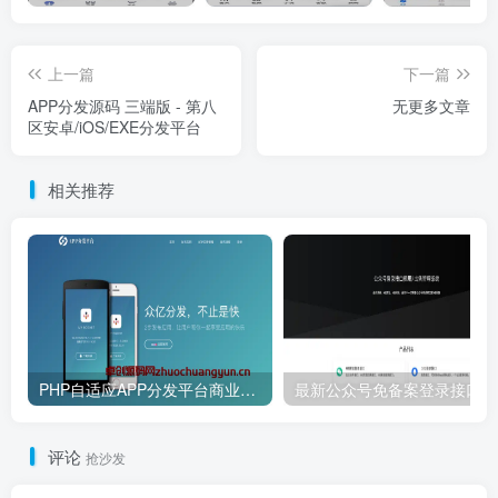
上一篇
下一篇
APP分发源码 三端版 - 第八
无更多文章
区安卓/iOS/EXE分发平台
相关推荐
PHP自适应APP分发平台商业版源码下载 – IPA/APK双端稳定分发系统，取代Pre.im就上卓创源码网！
最新
评论
抢沙发