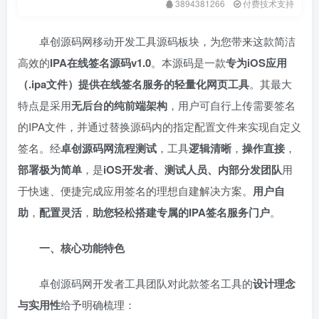
3894381266
付费技术支持
卓创源码网移动开发工具源码板块，为您带来这款简洁
高效的
IPA在线签名源码v1.0
。本源码是一款
专为iOS应用
（.ipa文件）提供在线签名服务的轻量化网页工具
。其最大
特点是采用
无后台的纯前端架构
，用户可自行上传需要签名
的IPA文件，并通过替换源码内的指定配置文件来实现自定义
签名。经
卓创源码网流程测试
，工具
逻辑清晰
，
操作直接
，
部署极为简单
，是
iOS开发者、测试人员、内部分发团队
用
于快速、便捷完成应用签名的理想自建解决方案。
用户自
助
，
配置灵活
，
助您轻松搭建专属的IPA签名服务门户
。
一、核心功能特色
卓创源码网开发者工具团队对此款签名工具的
设计理念
与实用性
给予明确梳理：