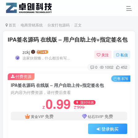
首页
电商营销系统
分发打包源码
正文
IPA签名源码 在线版 – 用户自助上传+指定签名包
zckj
关注
私信
这家伙很懒，什么都没有写...
0
1002
452
付费资源
已售 876
IPA签名源码 在线版 – 用户自助上传+指定签名包
此内容为付费资源，请付费后查看
0.99
限时特惠
999
Z
Z
免费
免费
黄金VIP
钻石SVIP
登录购买