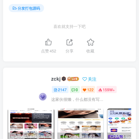
分发打包源码
喜欢就支持一下吧
点赞
452
分享
收藏
zckj
关注
2147
0
122
159W+
这家伙很懒，什么都没有写...
短剧SAAS系统源码｜多端分销+云存储+多租户架构
【卓创源码网首发】全开源视频打赏系统源码｜双模板+代理分站+易支付对接｜API全面修复｜站长盈利利器！​