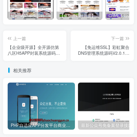
短剧SAAS系统源码｜多端分销+云存储+多租户架构
【卓创源码网首发】全开源视频打赏系统源码｜双模板+代理分站+易支付对接｜API全面修复｜站长盈利利器！​
上一篇
下一篇
【企业级开源】全开源仿第
【免运维SSL】彩虹聚合
八区H5APP封装系统源码下
DNS管理系统源码V2.0.1｜
载｜三端合并分发+免签+云
证书自动申请+11云商部署
存储+支付统计
｜卓创源码网热更
相关推荐
PHP自适应APP分发平台商业版源码下载 – IPA/APK双端稳定分发系统，取代Pre.im就上卓创源码网！
最新