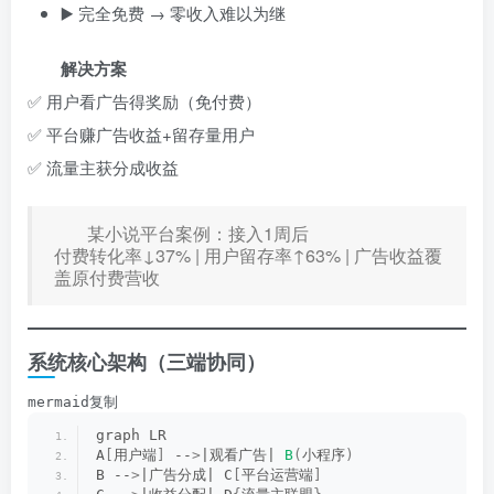
▶️ 完全免费 → 零收入难以为继
解决方案
✅ 用户看广告得奖励（免付费）
✅ 平台赚广告收益+留存量用户
✅ 流量主获分成收益
某小说平台案例：接入1周后
付费转化率↓37% | 用户留存率↑63% | 广告收益覆
盖原付费营收
系统核心架构（三端协同）
mermaid复制
graph LR
A
[
用户端
]
 --
>
|观看广告| 
B
(
小程序
)
B --
>
|广告分成| C
[
平台运营端
]