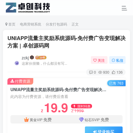
首页
电商营销系统
分发打包源码
正文
UNIAPP流量主奖励系统源码-免付费广告变现解决
方案 | 卓创源码网
zckj
关注
私信
这家伙很懒，什么都没有写...
0
930
136
付费资源
已售 763
UNIAPP流量主奖励系统源码-免付费广告变现解决方案 | 卓创源码网
此内容为付费资源，请付费后查看
19.9
限时特惠
1999
Z
Z
免费
免费
黄金VIP
钻石SVIP
登录购买