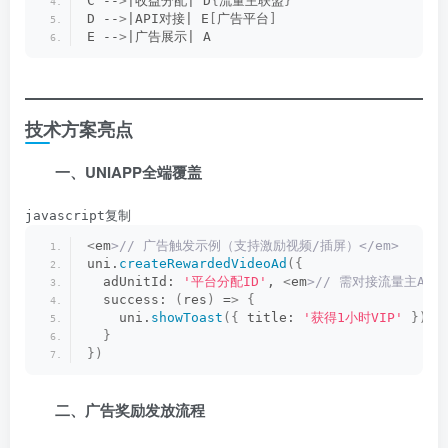
C --
>
|收益分配| D
{
流量主联盟
}
D --
>
|API对接| E
[
广告平台
]
E --
>
|广告展示| A
技术方案亮点
一、UNIAPP全端覆盖
javascript复制
<
em
>// 广告触发示例（支持激励视频/插屏）</em>
uni.
createRewardedVideoAd
({
  adUnitId: 
'平台分配ID'
, 
<
em
>// 需对接流量主API<
  success: 
(
res
)
 =
>
{
    uni.
showToast
({
 title: 
'获得1小时VIP'
})
<
}
})
二、广告奖励发放流程