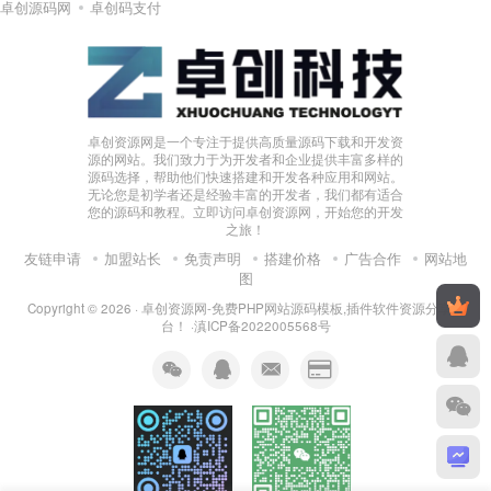
卓创源码网
卓创码支付
卓创资源网是一个专注于提供高质量源码下载和开发资
源的网站。我们致力于为开发者和企业提供丰富多样的
源码选择，帮助他们快速搭建和开发各种应用和网站。
无论您是初学者还是经验丰富的开发者，我们都有适合
您的源码和教程。立即访问卓创资源网，开始您的开发
之旅！
友链申请
加盟站长
免责声明
搭建价格
广告合作
网站地
图
Copyright © 2026 ·
卓创资源网-免费PHP网站源码模板,插件软件资源分享平
台！
·
滇ICP备2022005568号