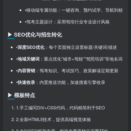
•移动端专属功能：一键咨询、预约试学、导航到校
•驾考主题设计：采用驾培行业专业设计风格
▶ SEO优化与招生转化
•​
深度SEO优化
​：每个页面独立设置标题/关键词/描述
•​
地域关键词
​：重点优化”城市+驾校””驾照培训”等地名词
•​
内容营销
​：驾考知识、考试技巧、政策解读定期更新
•​
快速收录
​：内置推送功能，加速搜索引擎收录
▶ 模板特点
1.手工编写DIV+CSS代码，代码精简利于SEO
2.全新HTML5技术，提供高端视觉体验
3.全站SEO框架布局，栏目文章页独立设置TDK