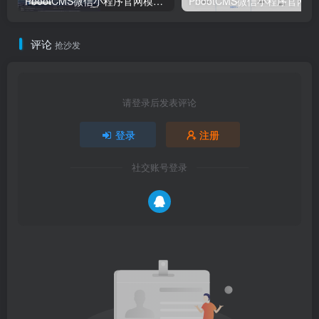
PbootCMS微信小程序官网模板 – 卓创源码网企业/社交电商/软件公司多场景建站方案
PbootCMS微信
评论
抢沙发
请登录后发表评论
登录
注册
社交账号登录