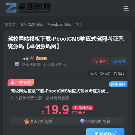
首页
建站CMS源码
Pbootcms源码
正文
驾校网站模板下载-PbootCMS响应式驾照考证系
统源码【卓创源码网】
zckj
关注
私信
这家伙很懒，什么都没有写...
0
521
323
付费资源
已售 884
驾校网站模板下载-PbootCMS响应式驾照考证系统源码【卓创源码网】
此内容为付费资源，请付费后查看
19.9
限时特惠
1999
Z
Z
免费
免费
黄金VIP
钻石SVIP
登录购买