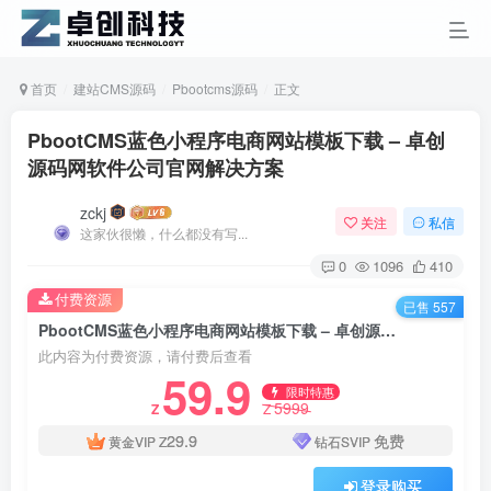
首页
建站CMS源码
Pbootcms源码
正文
PbootCMS蓝色小程序电商网站模板下载 – 卓创
源码网软件公司官网解决方案
zckj
关注
私信
这家伙很懒，什么都没有写...
0
1096
410
付费资源
已售 557
PbootCMS蓝色小程序电商网站模板下载 – 卓创源码网软件公司官网解决方案
此内容为付费资源，请付费后查看
59.9
限时特惠
5999
Z
Z
29.9
免费
黄金VIP
Z
钻石SVIP
登录购买