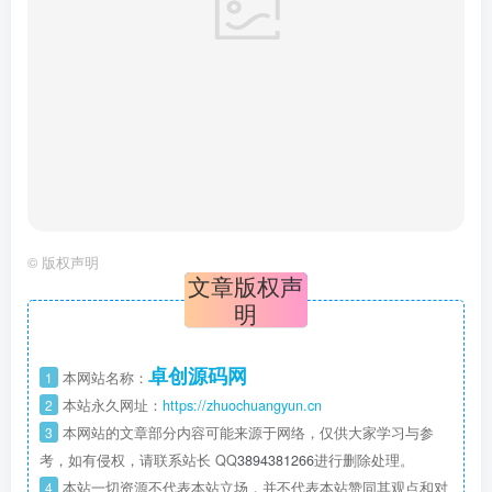
卓创源码网
1
本网站名称：
2
本站永久网址：
https://zhuochuangyun.cn
3
本网站的文章部分内容可能来源于网络，仅供大家学习与参
考，如有侵权，请联系站长 QQ
3894381266
进行删除处理。
4
本站一切资源不代表本站立场，并不代表本站赞同其观点和对
其真实性负责。
5
本站一律禁止以任何方式发布或转载任何违法的相关信息，访
客发现请向站长举报
6
本站资源大多存储在云盘，如发现链接失效，请联系我们我们
会第一时间更新。
THE END
Pbootcms源码
喜欢就支持一下吧