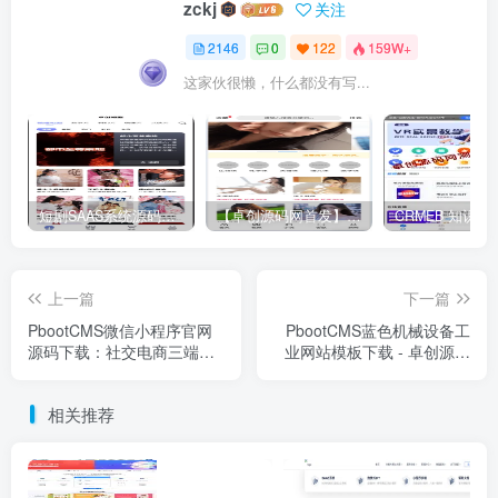
一，低成本订单源源不断！ -
网机械行业官网解决方案
卓创源码网
相关推荐
PbootCMS微信小程序官网模板 – 卓创源码网企业/社交电商/软件公司多场景建站方案
PbootCMS微信
评论
抢沙发
请登录后发表评论
登录
注册