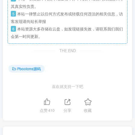
点赞
410
分享
收藏
zckj
关注
2146
0
122
159W+
这家伙很懒，什么都没有写...
短剧SAAS系统源码｜多端分销+云存储+多租户架构
【卓创源码网首发】全开源视频打赏系统源码｜双模板+代理分站+易支付对接｜API全面修复｜站长盈利利器！​
上一篇
下一篇
PbootCMS微信小程序官网
PbootCMS蓝色机械设备工
源码下载：社交电商三端合
业网站模板下载 - 卓创源码