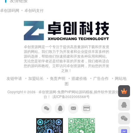
友情链接
卓创源码网
卓创码支付
卓创资源网是一个专注于提供高质量源码下载和开发资
源的网站。我们致力于为开发者和企业提供丰富多样的
源码选择，帮助他们快速搭建和开发各种应用和网站。
无论您是初学者还是经验丰富的开发者，我们都有适合
您的源码和教程。立即访问卓创资源网，开始您的开发
之旅！
友链申请
加盟站长
免责声明
搭建价格
广告合作
网站地
图
Copyright © 2026 ·
卓创资源网-免费PHP网站源码模板,插件软件资源分享平
台！
·
滇ICP备2022005568号