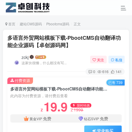
首页
建站CMS源码
Pbootcms源码
正文
多语言外贸网站模板下载-PbootCMS自动翻译功
能企业源码【卓创源码网】
zckj
关注
私信
这家伙很懒，什么都没有写...
0
616
141
付费资源
已售 739
多语言外贸网站模板下载-PbootCMS自动翻译功能企业源码【卓创源码网】
此内容为付费资源，请付费后查看
19.9
限时特惠
1999
Z
Z
免费
免费
黄金VIP
钻石SVIP
登录购买