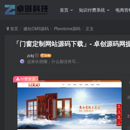
首页
知识付费系统
电商营
首页
建站CMS源码
Pbootcms源码
正文
「门窗定制网站源码下载」- 卓创源码网
zckj
这家伙很懒，什么都没有写...
付费资源
Z