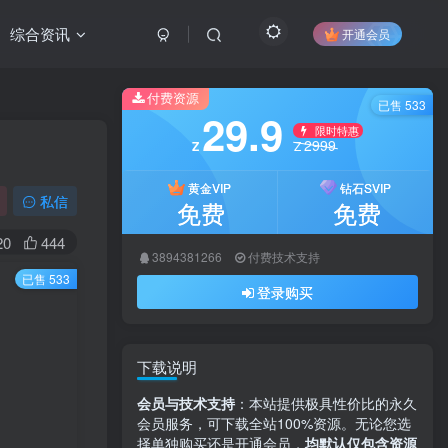
综合资讯
开通会员
付费资源
已售 533
29.9
限时特惠
2999
Z
Z
黄金VIP
钻石SVIP
私信
免费
免费
20
444
3894381266
付费技术支持
已售 533
案
登录购买
下载说明
会员与技术支持
：本站提供极具性价比的永久
会员服务，可下载全站100%资源。无论您选
择单独购买还是开通会员，
均默认仅包含资源