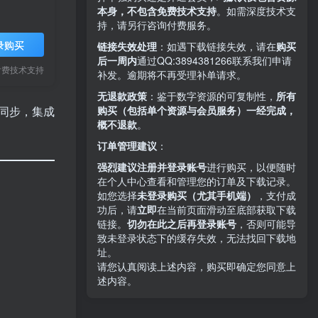
本身，不包含免费技术支持
。如需深度技术支
持，请另行咨询付费服务。
录购买
链接失效处理
：如遇下载链接失效，请在
购买
后一周内
通过QQ:3894381266
联系我们申请
付费技术支持
补发。逾期将不再受理补单请求。
无退款政策
：鉴于数字资源的可复制性，
所有
购买（包括单个资源与会员服务）一经完成，
时同步，集成
概不退款
。
订单管理建议
：
强烈建议注册并登录账号
进行购买，以便随时
在个人中心查看和管理您的订单及下载记录。
如您选择
未登录购买（尤其手机端）
，支付成
功后，请
立即
在当前页面滑动至底部获取下载
链接。
切勿在此之后再登录账号
，否则可能导
致未登录状态下的缓存失效，无法找回下载地
址。
请您认真阅读上述内容，购买即确定您同意上
述内容。