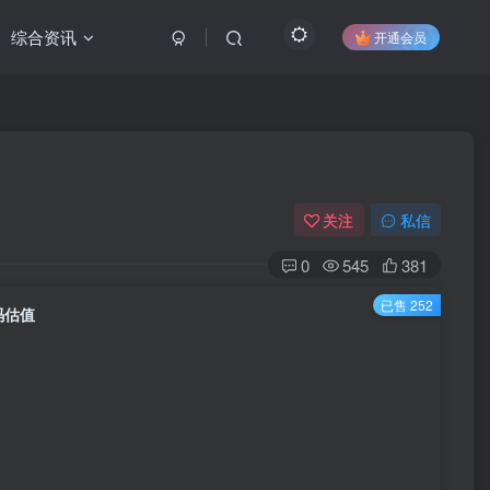
综合资讯
开通会员
关注
私信
0
545
381
已售 252
码估值