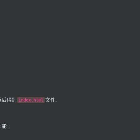
压后得到
文件。
index.html
功能：