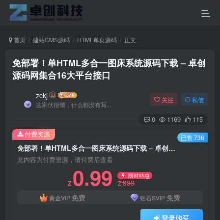
首页
建站CMS源码
HTML单页源码
正文
免部署！单HTML多合一图床系统源码下载 – 卓创
源码网集合16大平台接口
zckj
关注
私信
这家伙很懒，什么都没有写...
0
1169
115
付费资源
已售 736
免部署！单HTML多合一图床系统源码下载 – 卓创源码网集合16大平台接口
此内容为付费资源，请付费后查看
0.99
限时特惠
999
Z
Z
免费
免费
黄金VIP
钻石SVIP
登录购买