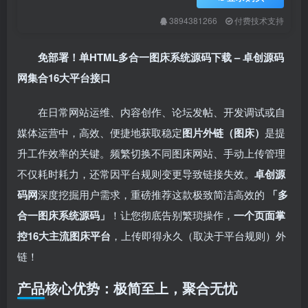
3894381266
付费技术支持
免部署！单HTML多合一图床系统源码下载 – 卓创源码
网集合16大平台接口
在日常网站运维、内容创作、论坛发帖、开发调试或自
媒体运营中，高效、便捷地获取稳定
图片外链（图床）​
是提
升工作效率的关键。频繁切换不同图床网站、手动上传管理
不仅耗时耗力，还常因平台规则变更导致链接失效。​
卓创源
码网
深度挖掘用户需求，重磅推荐这款极致简洁高效的 ​
​「多
合一图床系统源码」​
！让您彻底告别繁琐操作，​
一个页面掌
控16大主流图床平台
，上传即得永久（取决于平台规则）外
链！
产品核心优势：极简至上，聚合无忧