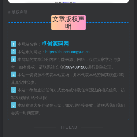
©
版权声明
文章版权声
明
卓创源码网
1
本网站名称：
2
本站永久网址：
https://zhuochuangyun.cn
3
本网站的文章部分内容可能来源于网络，仅供大家学习与参
考，如有侵权，请联系站长 QQ
3894381266
进行删除处理。
4
本站一切资源不代表本站立场，并不代表本站赞同其观点和对
其真实性负责。
5
本站一律禁止以任何方式发布或转载任何违法的相关信息，访
客发现请向站长举报
6
本站资源大多存储在云盘，如发现链接失效，请联系我们我们
会第一时间更新。
THE END