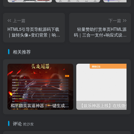
上一篇
下一篇
HTML5引导页导航源码下载
轻量赞助打赏单页HTML源
｜旋转头像+变幻背景｜响应
码｜三合一支付+响应式设计
式企业单页模板 - 卓创源码
｜博主创作者必备｜卓创源
网
码网
相关推荐
和平精英装逼神器！一键生成彩色字体代码单页源码下载｜手机电脑即用-卓创源码网
【娱乐
评论
抢沙发