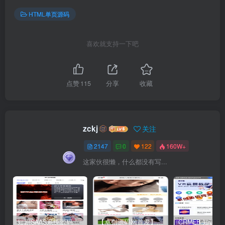
HTML单页源码
喜欢就支持一下吧
点赞
115
分享
收藏
zckj
关注
2147
0
122
160W+
这家伙很懒，什么都没有写...
短剧SAAS系统源码｜多端分销+云存储+多租户架构
【卓创源码网首发】全开源视频打赏系统源码｜双模板+代理分站+易支付对接｜API全面修复｜站长盈利利器！​