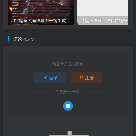
和平精英装逼神器！一键生成彩色字体代码单页源码下载｜手机电脑即用-卓创源码网
【娱乐
评论
抢沙发
请登录后发表评论
登录
注册
社交账号登录