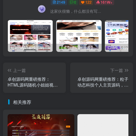
2149
0
122
161W+
这家伙很懒，什么都没有写...
短剧SAAS系统源码｜多端分销+云存储+多租户架构
【卓创源码网首发】全开源视频打赏系统源码｜双模板+代理分站+易支付对接｜API全面修复｜站长盈利利器！​
上一篇
下一篇
卓创源码网重磅推荐：
卓创源码网重磅推荐：粒子
HTML源码随机小姐姐视频
动态科技个人主页源码，以
播放器，以极致交互体验重
“粒子跑动特效”重塑个人品
新定义短视频娱乐
牌视觉表达
相关推荐