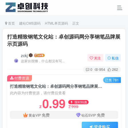
首页
建站CMS源码
HTML单页源码
正文
打造精致钢笔文化站：卓创源码网分享钢笔品牌展
示页源码
zckj
关注
私信
这家伙很懒，什么都没有写...
0
954
262
付费资源
已售 781
打造精致钢笔文化站：卓创源码网分享钢笔品牌展示页源码
此内容为付费资源，请付费后查看
0.99
限时特惠
999
Z
Z
免费
免费
黄金VIP
钻石SVIP
登录购买