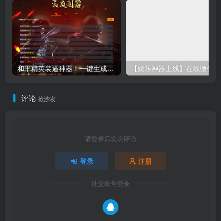
和平精英装逼神器！一键生成彩色字体代码单页源码下载｜手机电脑即用-卓创源码网
【娱乐
评论
抢沙发
请登录后发表评论
登录
注册
社交账号登录