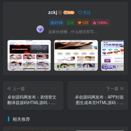
zckj
关注
2125
0
122
158W+
这家伙很懒，什么都没有写...
短剧SAAS系统源码｜多端分销+云存储+多租户架构
【卓创源码网首发】全开源视频打赏系统源码｜双模板+代理分站+易支付对接｜API全面修复｜站长盈利利器！​
上一篇
下一篇
卓创源码网发布：表情密文
卓创源码网发布：APP封面
翻译器源码HTML源码 - 跨
图生成单页HTML源码 - 在
设备无损解密工具｜多语言
线设计工具源码｜无需数据
加密传输系统｜自定义密钥
库一键部署｜响应式封面图
相关推荐
安全通讯解决方案
制作解决方案