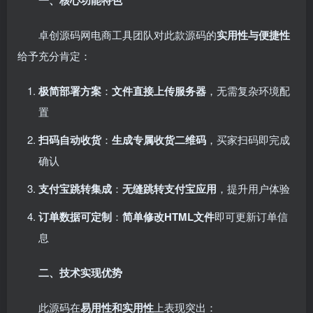
一、核心功能特色
卓创源码网电商工具团队对此款源码的
实用性与便捷性
给予充分肯定：
极简部署方案
：
文件直接上传服务器
，无需复杂环境配
置
扫码自动收货
：
生成专属收货二维码
，买家扫码即完成
确认
支付宝跳转集成
：
无缝跳转支付宝应用
，提升用户体验
订单数据可定制
：
简单修改HTML文件
即可更新订单信
息
二、技术实现优势
此源码在
易用性和实用性
上表现突出：