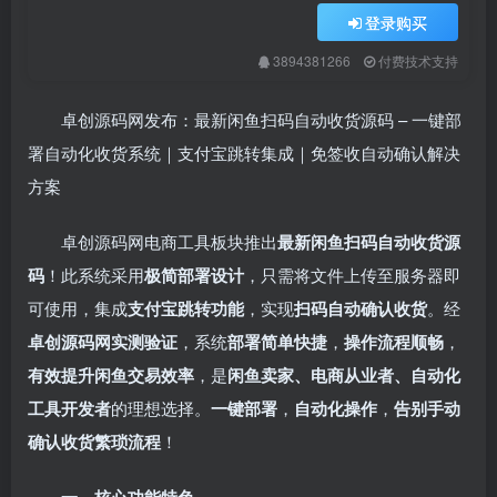
登录购买
3894381266
付费技术支持
卓创源码网发布：最新闲鱼扫码自动收货源码 – 一键部
署自动化收货系统｜支付宝跳转集成｜免签收自动确认解决
方案
卓创源码网电商工具板块推出
最新闲鱼扫码自动收货源
码
！此系统采用
极简部署设计
，只需将文件上传至服务器即
可使用，集成
支付宝跳转功能
，实现
扫码自动确认收货
。经
卓创源码网实测验证
，系统
部署简单快捷
，
操作流程顺畅
，
有效提升闲鱼交易效率
，是
闲鱼卖家、电商从业者、自动化
工具开发者
的理想选择。
一键部署
，
自动化操作
，
告别手动
确认收货繁琐流程
！