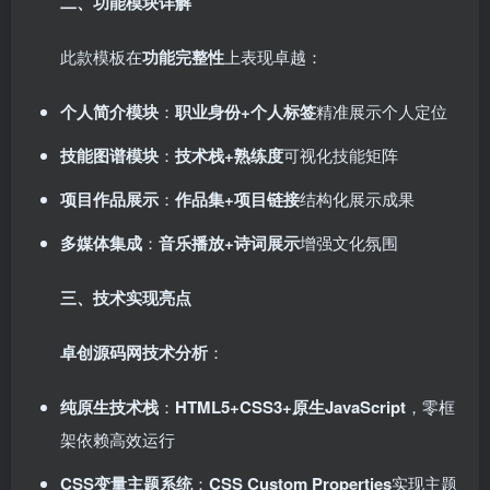
二、功能模块详解
此款模板在
功能完整性
上表现卓越：
个人简介模块
：
职业身份+个人标签
精准展示个人定位
技能图谱模块
：
技术栈+熟练度
可视化技能矩阵
项目作品展示
：
作品集+项目链接
结构化展示成果
多媒体集成
：
音乐播放+诗词展示
增强文化氛围
三、技术实现亮点
卓创源码网技术分析
：
纯原生技术栈
：
HTML5+CSS3+原生JavaScript
，零框
架依赖高效运行
CSS变量主题系统
：
CSS Custom Properties
实现主题