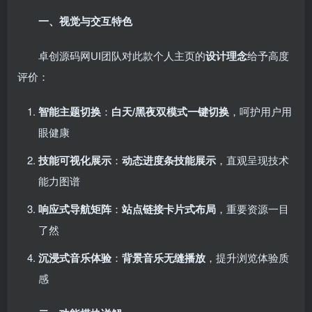
一、视觉与交互特色
卓创源码网UI团队对此款个人主页的
设计理念
给予高度
评价：
智能主题切换
：
白天/黑夜双模式一键切换
，呵护用户用
眼健康
技能可视化展示
：
动态进度条技能展示
，直观呈现技术
能力图谱
响应式导航矩阵
：
站点链接卡片式布局
，重要资源一目
了然
沉浸式音乐体验
：
背景音乐无缝播放
，提升浏览体验质
感