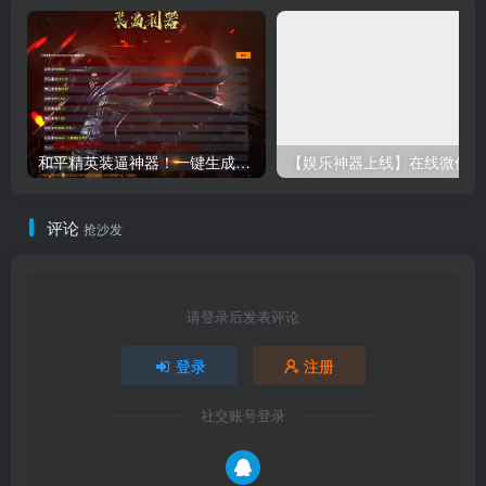
和平精英装逼神器！一键生成彩色字体代码单页源码下载｜手机电脑即用-卓创源码网
【娱乐
评论
抢沙发
请登录后发表评论
登录
注册
社交账号登录