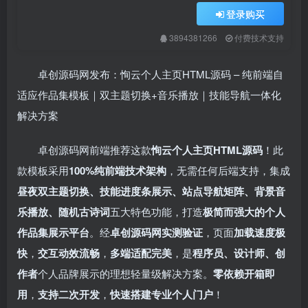
登录购买
3894381266
付费技术支持
卓创源码网发布：恂云个人主页HTML源码 – 纯前端自
适应作品集模板｜双主题切换+音乐播放｜技能导航一体化
解决方案
卓创源码网前端推荐这款
恂云个人主页HTML源码
！此
款模板采用
100%纯前端技术架构
，无需任何后端支持，集成
昼夜双主题切换、技能进度条展示、站点导航矩阵、背景音
乐播放、随机古诗词
五大特色功能，打造
极简而强大的个人
作品集展示平台
。经
卓创源码网实测验证
，页面
加载速度极
快
，
交互动效流畅
，
多端适配完美
，是
程序员、设计师、创
作者
个人品牌展示的理想轻量级解决方案。
零依赖开箱即
用
，
支持二次开发
，
快速搭建专业个人门户
！