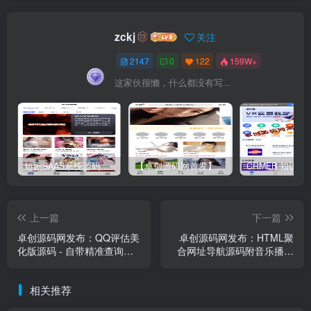
zckj
关注
2147
0
122
159W+
这家伙很懒，什么都没有写...
短剧SAAS系统源码｜多端分销+云存储+多租户架构
【卓创源码网首发】全开源视频打赏系统源码｜双模板+代理分站+易支付对接｜API全面修复｜站长盈利利器！​
上一篇
下一篇
卓创源码网发布：QQ评估美
卓创源码网发布：HTML聚
化版源码 - 自带精准查询接
合网址导航源码附音乐播放
口｜价值分析专业系统｜可
器 - 静态资源导航门户｜AI
视化数据展示平台
工具云服务分类索引｜极简
相关推荐
播放器集成方案