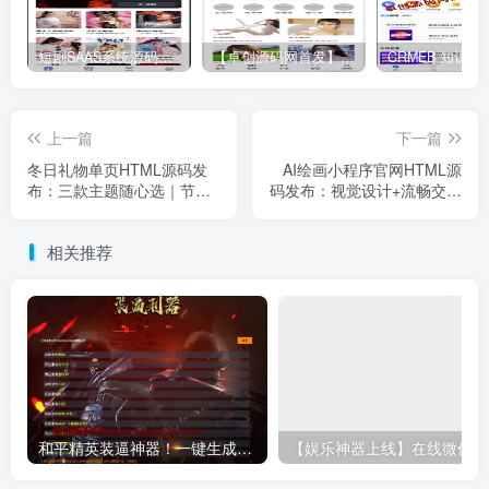
短剧SAAS系统源码｜多端分销+云存储+多租户架构
【卓创源码网首发】全开源视频打赏系统源码｜双模板+代理分站+易支付对接｜API全面修复｜站长盈利利器！​
上一篇
下一篇
冬日礼物单页HTML源码发
AI绘画小程序官网HTML源
布：三款主题随心选｜节日
码发布：视觉设计+流畅交互
祝福+情感表达｜响应式设计
｜响应式导航站模板｜移动
端优先
相关推荐
和平精英装逼神器！一键生成彩色字体代码单页源码下载｜手机电脑即用-卓创源码网
【娱乐