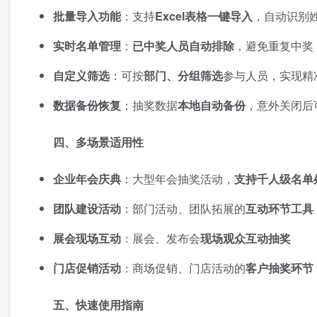
批量导入功能
：支持
Excel表格一键导入
，自动识别
实时名单管理
：
已中奖人员自动排除
，避免重复中奖
自定义筛选
：可按
部门、分组筛选
参与人员，实现精
数据备份恢复
：抽奖数据
本地自动备份
，意外关闭后
四、多场景适用性
企业年会庆典
：大型年会抽奖活动，
支持千人级名单
团队建设活动
：部门活动、团队拓展的
互动环节工具
展会现场互动
：展会、发布会
现场观众互动抽奖
门店促销活动
：商场促销、门店活动的
客户抽奖环节
五、快速使用指南