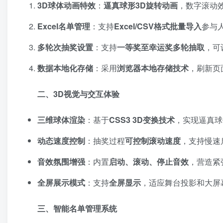
3D球体动画特效
：
逼真球形3D旋转动画
，数字滚动
Excel名单管理
：支持
Excel/CSV格式批量导入
参与
多轮次抽奖设置
：支持
一等奖至幸运奖多轮抽取
，可
数据本地化存储
：采用
浏览器本地存储技术
，刷新页
二、3D视觉与交互体验
三维球体渲染
：基于
CSS3 3D变换技术
，实现逼真球
动态速度控制
：抽奖过程
可控制滚动速度
，支持慢速
音效氛围增强
：内置
启动、滚动、停止音效
，营造紧
全屏展示模式
：支持
全屏显示
，适应舞台投影和大屏
三、智能名单管理系统