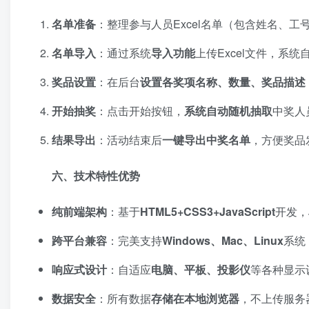
名单准备
：整理参与人员Excel名单（包含姓名、工
名单导入
：通过系统
导入功能
上传Excel文件，系
奖品设置
：在后台
设置各奖项名称、数量、奖品描述
开始抽奖
：点击开始按钮，
系统自动随机抽取
中奖人
结果导出
：活动结束后
一键导出中奖名单
，方便奖品
六、技术特性优势
纯前端架构
：基于
HTML5+CSS3+JavaScript
开发，
跨平台兼容
：完美支持
Windows、Mac、Linux
系统
响应式设计
：自适应
电脑、平板、投影仪
等各种显示
数据安全
：所有数据
存储在本地浏览器
，不上传服务