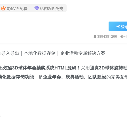
免费
免费
黄金VIP
钻石SVIP
登
3894381266
l名单导入导出｜本地化数据存储｜企业活动专属解决方案
出
炫酷3D球体年会抽奖系统HTML源码
！采用
逼真3D球体旋转
地化数据存储功能
，是
企业年会、庆典活动、团队建设
的完美互
：