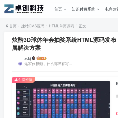
首页
知识付费系统
电商营
首页
建站CMS源码
HTML单页源码
正文
炫酷3D球体年会抽奖系统HTML源码发布
属解决方案
zckj
这家伙很懒，什么都没有写...
付费资源
Z