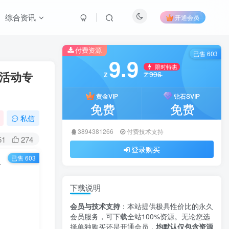
综合资讯
开通会员
付费资源
已售 603
9.9
限时特惠
业活动专
996
Z
Z
黄金VIP
钻石SVIP
免费
免费
私信
3894381266
付费技术支持
51
274
登录购买
已售 603
活动专属解决方案
下载说明
会员与技术支持
：本站提供极具性价比的永久
会员服务，可下载全站100%资源。无论您选
择单独购买还是开通会员，
均默认仅包含资源