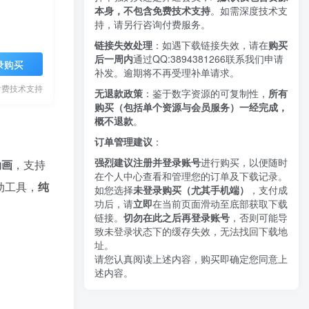
本身，不包含免费技术支持
。如需深度技术支
持，请另行咨询付费服务。
链接失效处理
：如遇下载链接失效，请在
购买
后一周内
通过QQ:3894381266
联系我们申请
录购买
补发。逾期将不再受理补单请求。
付费技术支持
无退款政策
：鉴于数字资源的可复制性，
所有
购买（包括单个资源与会员服务）一经完成，
概不退款
。
订单管理建议
：
强烈建议注册并登录账号
进行购买，以便随时
动画
，支持
在个人中心查看和管理您的订单及下载记录。
动工具，
纯
如您选择
未登录购买（尤其手机端）
，支付成
功后，请
立即
在当前页面滑动至底部获取下载
链接。
切勿在此之后再登录账号
，否则可能导
致未登录状态下的缓存失效，无法找回下载地
址。
请您认真阅读上述内容，购买即确定您同意上
述内容。