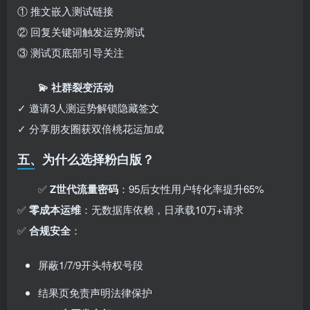
① 推文嵌入测试链接
② 回复关键词触发运势测试
③ 测试页底部引导关注
💫 社群裂变活动
✓ 邀请3人测运势解锁隐藏签文
✓ 分享朋友圈获双倍桃花运加成
五、为什么选择粉白版？
✅ ​
Z世代流量密码
：95后女性用户转化率提升65%
✅ ​
零成本运维
：无数据库依赖，日承载10万+请求
✅ ​
合规安全
：
屏蔽1/7/9开头特权号段
结果页免责声明法律保护