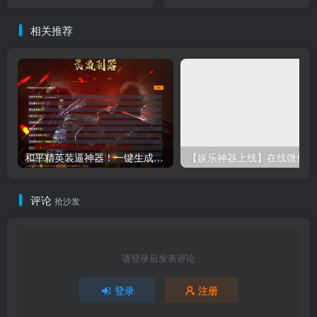
平台引流神器 HTML单文件
情纪念网页模板 三行情书
秒级导流方案
+时光轴特效
相关推荐
和平精英装逼神器！一键生成彩色字体代码单页源码下载｜手机电脑即用-卓创源码网
【娱乐
评论
抢沙发
请登录后发表评论
登录
注册