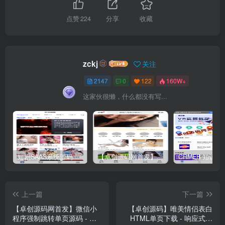
点赞
224
分享
收藏
zckj
关注
2147
0
122
160W+
这家伙很懒，什么都没有写...
短剧SAAS系统源码｜多端分销+云存储+多租户架构
【卓创源码网首发】全开源视频打赏系统源码｜双模板+代理分站+易支付对接｜API全面修复｜站长盈利利器！​
上一篇
下一篇
【卓创源码网首发】微信小
【卓创源码】唯美情侣表白
程序强制跳转单页源码 - 全
HTML单页下载 - 响应式爱