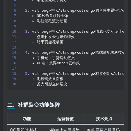
2.
 ​
<
strong
>
**
<
/strong
><
strong
>
独角兽主题宇宙
<
/s
   ▸ 3D独角兽旋转头像  
   ▸ 彩虹鬃毛流光动画  
3.
 ​
<
strong
>
**
<
/strong
><
strong
>
情感化交互设计
<
/s
   → 点击触发爱心爆炸特效  
   → 结果页撒花动画  
4.
 ​
<
strong
>
**
<
/strong
><
strong
>
跨端适配黑科技
<
/s
   ★ 手机端：手势滑动签文  
   ★ PC端：悬浮emoji云特效  
5.
 ​
<
strong
>
**
<
/strong
><
strong
>
材质创新
<
/strong
   ☆ 毛玻璃效果面板  
   ☆ 柔光阴影立体层次  
二、社群裂变功能矩阵
功能
运营价值
技术亮点
QQ号即时测试
5秒生成专属运势
智能屏蔽违规号码