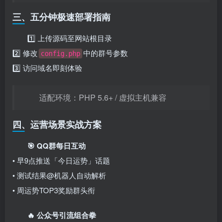
三、五分钟极速部署指南
1️⃣ 上传源码至网站根目录
2️⃣ 修改
中的群号参数
config.php
3️⃣ 访问域名即刻体验
适配环境：PHP 5.6+ / 虚拟主机兼容
四、运营场景实战方案
🎯 QQ群每日互动
• 早9点推送「今日运势」话题
• 测试结果@机器人自动解析
• 周运势TOP3奖励群头衔
🔥 公众号引流组合拳