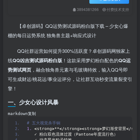
3894381266
付费技术支持
【卓创源码】QQ运势测试源码粉白版下载 – 少女心爆
棚的每日运势系统 独角兽主题+响应式设计
QQ社群运营如何提升300%活跃度？卓创源码网独家上
线
QQ凶吉测试源码粉白版
！这款采用梦幻粉白配色的
QQ运
势测试网页
，融合独角兽元素与毛玻璃特效，输入QQ号即
可生成财运/桃花运/事业运评分，让社群互动秒变流量裂变引
擎！
一、少女心设计风暴
markdown复制
# 五大视觉杀手锏
1.
 ​
<
strong
>
**
<
/strong
><
strong
>
梦幻渐变背景
<
/str
   ✓ 粉白双色流体过渡（Pantone年度流行色）  
   ✓ 动态星光粒子特效  