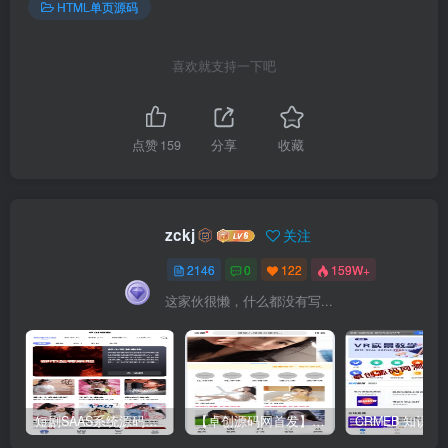
HTML单页源码
喜欢就支持一下吧
点赞
159
分享
收藏
zckj
关注
2146
0
122
159W+
这家伙很懒，什么都没有写...
短剧SAAS系统源码｜多端分销+云存储+多租户架构
【卓创源码网首发】全开源视频打赏系统源码｜双模板+代理分站+易支付对接｜API全面修复｜站长盈利利器！​