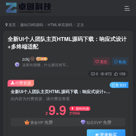
首页
建站CMS源码
HTML单页源码
正文
全新UI个人团队主页HTML源码下载：响应式设计
+多终端适配
zckj
关注
私信
这家伙很懒，什么都没有写...
0
872
159
付费资源
已售 633
全新UI个人团队主页HTML源码下载：响应式设计+多终端适配
此内容为付费资源，请付费后查看
9.9
限时特惠
999
Z
Z
免费
免费
黄金VIP
钻石SVIP
登录购买