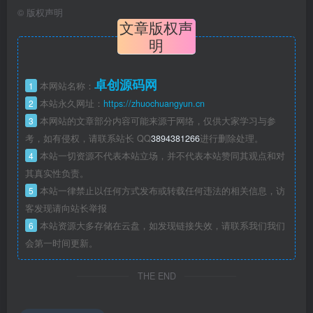
©
版权声明
文章版权声
明
卓创源码网
1
本网站名称：
2
本站永久网址：
https://zhuochuangyun.cn
3
本网站的文章部分内容可能来源于网络，仅供大家学习与参
考，如有侵权，请联系站长 QQ
3894381266
进行删除处理。
4
本站一切资源不代表本站立场，并不代表本站赞同其观点和对
其真实性负责。
5
本站一律禁止以任何方式发布或转载任何违法的相关信息，访
客发现请向站长举报
6
本站资源大多存储在云盘，如发现链接失效，请联系我们我们
会第一时间更新。
THE END