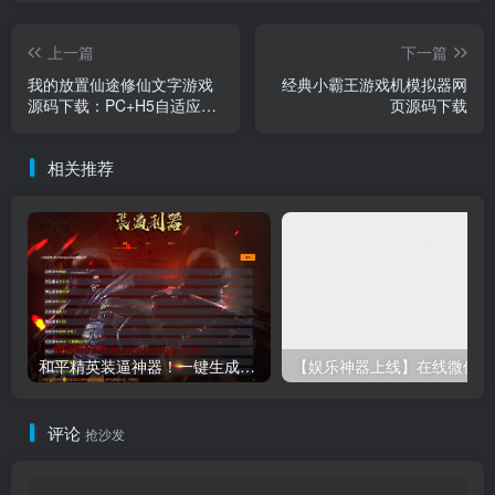
上一篇
下一篇
我的放置仙途修仙文字游戏
经典小霸王游戏机模拟器网
源码下载：PC+H5自适应
页源码下载
+暗黑模式双端支持
相关推荐
和平精英装逼神器！一键生成彩色字体代码单页源码下载｜手机电脑即用-卓创源码网
【娱乐
评论
抢沙发