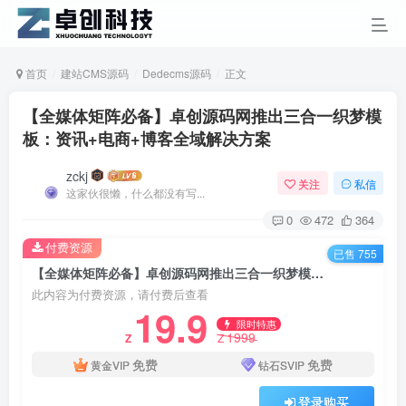
首页
建站CMS源码
Dedecms源码
正文
【全媒体矩阵必备】卓创源码网推出三合一织梦模
板：资讯+电商+博客全域解决方案
zckj
关注
私信
这家伙很懒，什么都没有写...
0
472
364
付费资源
已售 755
【全媒体矩阵必备】卓创源码网推出三合一织梦模板：资讯+电商+博客全域解决方案
此内容为付费资源，请付费后查看
19.9
限时特惠
1999
Z
Z
免费
免费
黄金VIP
钻石SVIP
登录购买