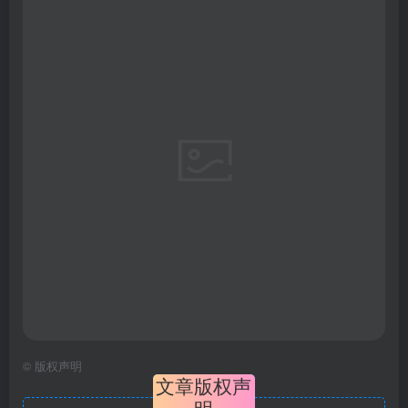
©
版权声明
文章版权声
明
卓创源码网
1
本网站名称：
2
本站永久网址：
https://zhuochuangyun.cn
3
本网站的文章部分内容可能来源于网络，仅供大家学习与参
考，如有侵权，请联系站长 QQ
3894381266
进行删除处理。