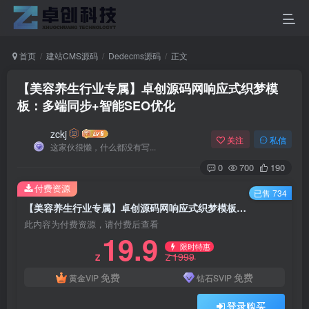
首页
建站CMS源码
Dedecms源码
正文
【美容养生行业专属】卓创源码网响应式织梦模
板：多端同步+智能SEO优化
zckj
关注
私信
这家伙很懒，什么都没有写...
0
700
190
付费资源
已售 734
【美容养生行业专属】卓创源码网响应式织梦模板：多端同步+智能SEO优化
此内容为付费资源，请付费后查看
19.9
限时特惠
1999
Z
Z
免费
免费
黄金VIP
钻石SVIP
登录购买