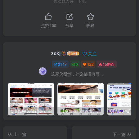
zckj
关注
2147
0
122
159W+
这家伙很懒，什么都没有写...
短剧SAAS系统源码｜多端分销+云存储+多租户架构
【卓创源码网首发】全开源视频打赏系统源码｜双模板+代理分站+易支付对接｜API全面修复｜站长盈利利器！​
上一篇
下一篇
【职业资格认证网站模板】
【全媒体矩阵必备】卓创源
卓创源码网推出教育行业专
码网推出三合一织梦模板：
属织梦建站方案
资讯+电商+博客全域解决方
案
相关推荐