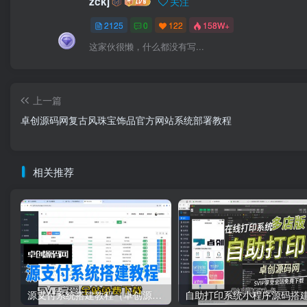
zckj
关注
2125
0
122
158W+
这家伙很懒，什么都没有写...
上一篇
卓创源码网复古风珠宝饰品官方网站系统部署教程
相关推荐
源支付系统搭建教程（卓创源码网）