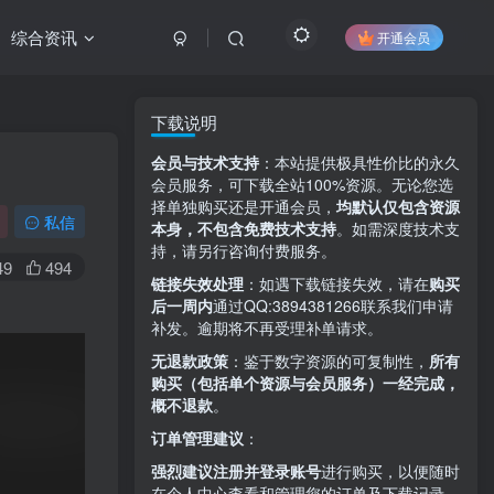
综合资讯
开通会员
下载说明
会员与技术支持
：本站提供极具性价比的永久
会员服务，可下载全站100%资源。无论您选
择单独购买还是开通会员，
均默认仅包含资源
私信
本身，不包含免费技术支持
。如需深度技术支
持，请另行咨询付费服务。
49
494
链接失效处理
：如遇下载链接失效，请在
购买
后一周内
通过QQ:3894381266
联系我们申请
补发。逾期将不再受理补单请求。
无退款政策
：鉴于数字资源的可复制性，
所有
购买（包括单个资源与会员服务）一经完成，
概不退款
。
订单管理建议
：
强烈建议注册并登录账号
进行购买，以便随时
在个人中心查看和管理您的订单及下载记录。