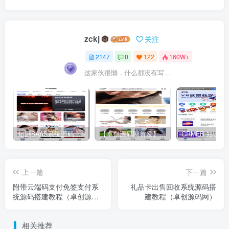
zckj
关注
2147
0
122
160W+
这家伙很懒，什么都没有写...
短剧SAAS系统源码｜多端分销+云存储+多租户架构
【卓创源码网首发】全开源视频打赏系统源码｜双模板+代理分站+易支付对接｜API全面修复｜站长盈利利器！​
上一篇
下一篇
附带云端码支付免签支付系
礼品卡出售回收系统源码搭
统源码搭建教程（卓创源码
建教程（卓创源码网）
网）
相关推荐