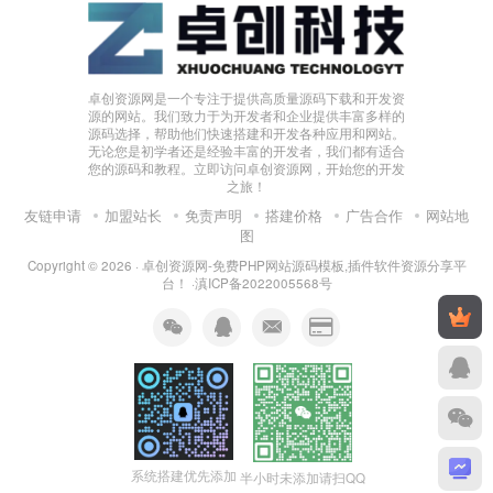
卓创资源网是一个专注于提供高质量源码下载和开发资
源的网站。我们致力于为开发者和企业提供丰富多样的
源码选择，帮助他们快速搭建和开发各种应用和网站。
无论您是初学者还是经验丰富的开发者，我们都有适合
您的源码和教程。立即访问卓创资源网，开始您的开发
之旅！
友链申请
加盟站长
免责声明
搭建价格
广告合作
网站地
图
Copyright © 2026 ·
卓创资源网-免费PHP网站源码模板,插件软件资源分享平
台！
·
滇ICP备2022005568号
系统搭建优先添加
半小时未添加请扫QQ