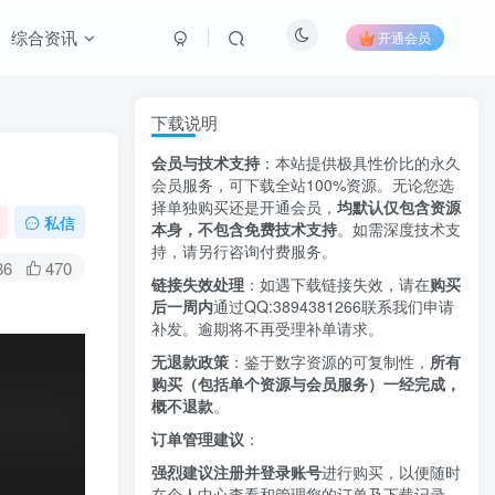
综合资讯
开通会员
下载说明
会员与技术支持
：本站提供极具性价比的永久
会员服务，可下载全站100%资源。无论您选
择单独购买还是开通会员，
均默认仅包含资源
私信
本身，不包含免费技术支持
。如需深度技术支
持，请另行咨询付费服务。
86
470
链接失效处理
：如遇下载链接失效，请在
购买
后一周内
通过QQ:3894381266
联系我们申请
补发。逾期将不再受理补单请求。
无退款政策
：鉴于数字资源的可复制性，
所有
购买（包括单个资源与会员服务）一经完成，
概不退款
。
订单管理建议
：
强烈建议注册并登录账号
进行购买，以便随时
在个人中心查看和管理您的订单及下载记录。