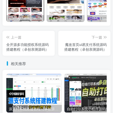
短剧SAAS系统源码｜多端分销+云存储+多租户架构
【卓创源码网首发】全开源视频打赏系统源码｜双模板+代理分站+易支付对接｜API全面修复｜站长盈利利器！​
上一篇
下一篇
全开源多功能授权系统源码
魔改首页ui易支付系统源码
搭建教程（卓创亲测源码）
搭建教程（卓创亲测源码）
相关推荐
源支付系统搭建教程（卓创源码网）
自