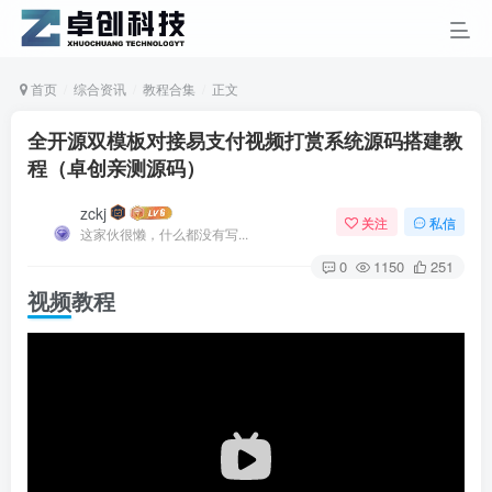
首页
综合资讯
教程合集
正文
全开源双模板对接易支付视频打赏系统源码搭建教
程（卓创亲测源码）
zckj
关注
私信
这家伙很懒，什么都没有写...
0
1150
251
视频教程