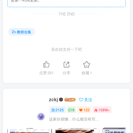
THE END
教程合集
喜欢就支持一下吧
点赞
251
分享
收藏
1
zckj
关注
2125
0
122
158W+
这家伙很懒，什么都没有写...