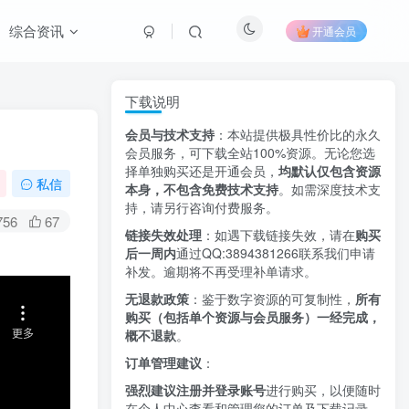
综合资讯
开通会员
下载说明
会员与技术支持
：本站提供极具性价比的永久
会员服务，可下载全站100%资源。无论您选
择单独购买还是开通会员，
均默认仅包含资源
私信
本身，不包含免费技术支持
。如需深度技术支
持，请另行咨询付费服务。
756
67
链接失效处理
：如遇下载链接失效，请在
购买
后一周内
通过QQ:3894381266
联系我们申请
补发。逾期将不再受理补单请求。
无退款政策
：鉴于数字资源的可复制性，
所有
购买（包括单个资源与会员服务）一经完成，
概不退款
。
订单管理建议
：
强烈建议注册并登录账号
进行购买，以便随时
在个人中心查看和管理您的订单及下载记录。