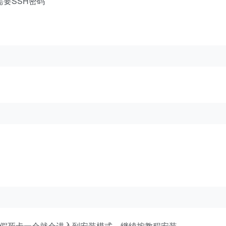
需要SSH密码
计会假死卡一会就会进入到安装模式，继续按教程安装