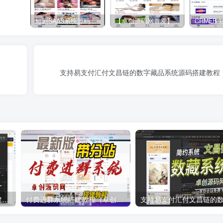
短剧SAAS系统源码｜多端分销+云存储+多租户架构
【卓创源码网首发】全开源视频打赏系统源码｜双模板+代理分站+易支付对接｜API全面修复｜站长盈利利器！​
支持易支付汇付文昌链的数字藏品系统源码搭建教程
自助打印系统小程序源码搭建教程（卓创源码网）
付费进群系统搭建教程（卓创源码网）