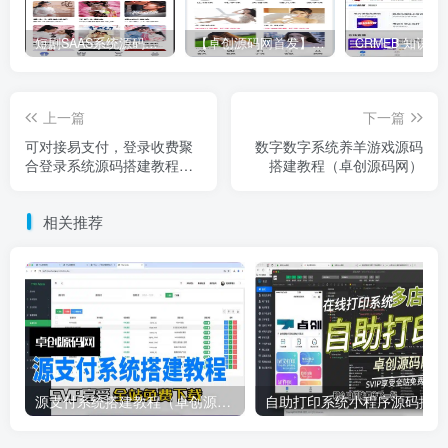
短剧SAAS系统源码｜多端分销+云存储+多租户架构
【卓创源码网首发】全开源视频打赏系统源码｜双模板+代理分站+易支付对接｜API全面修复｜站长盈利利器！​
上一篇
下一篇
可对接易支付，登录收费聚
数字数字系统养羊游戏源码
合登录系统源码搭建教程
搭建教程（卓创源码网）
（卓创源码网）
相关推荐
源支付系统搭建教程（卓创源码网）
自