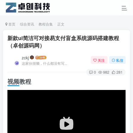
首页
综合资讯
教程合集
正文
新款ui简洁可对接易支付盲盒系统源码搭建教程
（卓创源码网）
zckj
关注
私信
这家伙很懒，什么都没有写...
0
982
281
视频教程