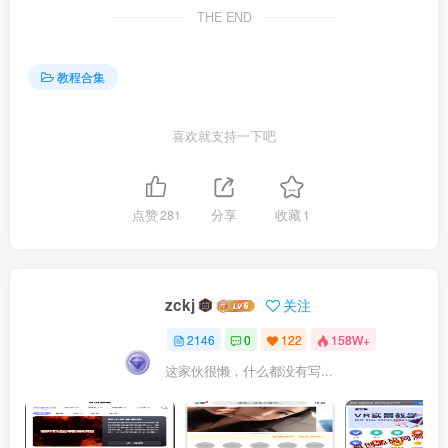
THE END
教程合集
喜欢就支持一下吧
点赞
281
分享
收藏
1
zckj
关注
2146
0
122
158W+
这家伙很懒，什么都没有写...