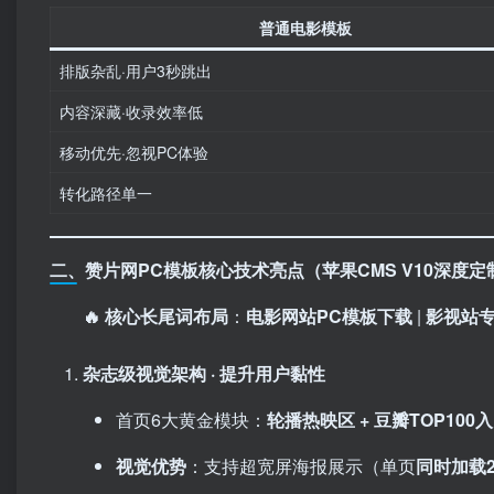
普通电影模板
排版杂乱·用户3秒跳出
内容深藏·收录效率低
移动优先·忽视PC体验
转化路径单一
二、赞片网PC模板核心技术亮点（苹果CMS V10深度定制
🔥 核心长尾词布局
：​
电影网站PC模板下载
| ​
影视站
杂志级视觉架构 · 提升用户黏性
首页6大黄金模块：​
轮播热映区 + 豆瓣TOP100入
视觉优势
：支持超宽屏海报展示（单页
同时加载2