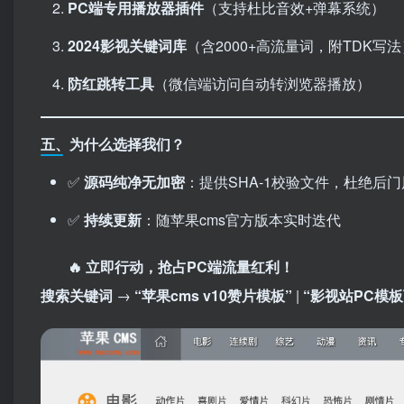
PC端专用播放器插件
​（支持杜比音效+弹幕系统）
2024影视关键词库
​（含2000+高流量词，附TDK写
防红跳转工具
​（微信端访问自动转浏览器播放）
五、为什么选择我们？
✅ ​
源码纯净无加密
：提供SHA-1校验文件，杜绝后
✅ ​
持续更新
：随苹果cms官方版本实时迭代
🔥 立即行动，抢占PC端流量红利！​
搜索关键词
→ ​
​“苹果cms v10赞片模板”​
| ​
​“影视站PC模板