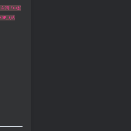
→ 主词「电影
0P_{站