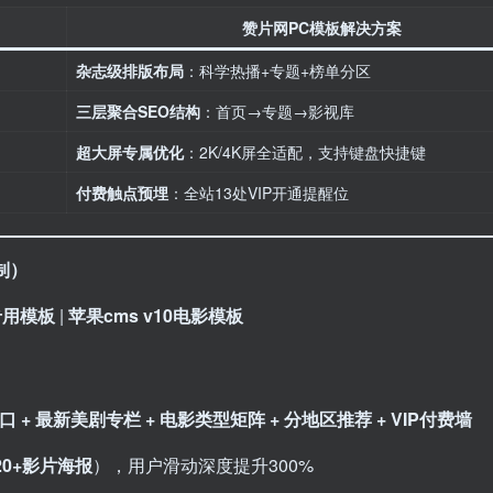
赞片网PC模板解决方案
杂志级排版布局
：科学热播+专题+榜单分区
三层聚合SEO结构
：首页→专题→影视库
超大屏专属优化
：2K/4K屏全适配，支持键盘快捷键
付费触点预埋
：全站13处VIP开通提醒位
）​
专用模板
| ​
苹果cms v10电影模板
口 + 最新美剧专栏 + 电影类型矩阵 + 分地区推荐 + VIP付费墙
0+影片海报
），用户滑动深度提升300%