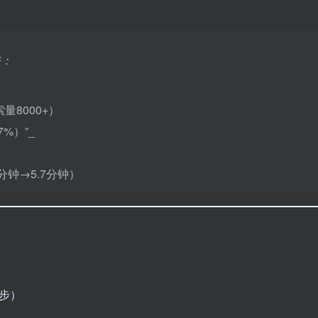
斧：
量8000+）
%）”_
钟→5.7分钟）
同步）