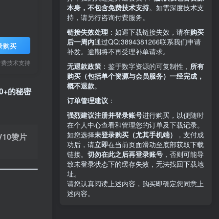
本身，不包含免费技术支持
。如需深度技术支
持，请另行咨询付费服务。
链接失效处理
：如遇下载链接失效，请在
购买
后一周内
通过QQ:3894381266
联系我们申请
录购买
补发。逾期将不再受理补单请求。
付费技术支持
无退款政策
：鉴于数字资源的可复制性，
所有
购买（包括单个资源与会员服务）一经完成，
概不退款
。
0+的秘密
订单管理建议
：
强烈建议注册并登录账号
进行购买，以便随时
在个人中心查看和管理您的订单及下载记录。
如您选择
未登录购买（尤其手机端）
，支付成
V10赞片
功后，请
立即
在当前页面滑动至底部获取下载
链接。
切勿在此之后再登录账号
，否则可能导
致未登录状态下的缓存失效，无法找回下载地
址。
请您认真阅读上述内容，购买即确定您同意上
述内容。