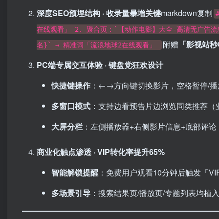
深度SEO预埋结构 · 收录量暴增关键
markdown复制
在线观看」 2. 聚合页：`【动作电影】大全-高清无广告流畅播
附赠
​「影视站秒
名}` → 精准词「流浪地球2在线观看」
PC端专属交互体验 · 键盘党狂欢设计
快捷键操作
：←→方向键切换影片，空格暂停/播放
多窗口模式
：支持边看预告片边浏览同类推荐（
大屏分栏
：左侧播放器+右侧影片信息+底部评论
商业化触点渗透 · VIP转化率提升65%
智能解锁提醒
：免费用户观看10分钟后触发「V
多场景引导
：搜索结果页/播放页/专题列表均植入