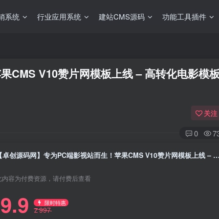
销系统
行业应用系统
建站CMS源码
功能工具插件
CMS V10赞片网模板上线 – 高转化电影模
关注
0
7
【卓创源码网】专为PC端影视站而生！苹果CMS V10赞片网模板上线 – 高转化电影模板+深度SEO架构，日引流5
此内容为付费资源，请付费后查看
9.9
限时特惠
997
Z