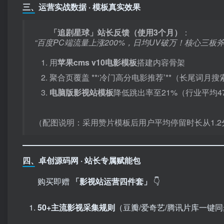
三、运营实战数据 · 模板真实效果
​「追剧星球」站长反馈（使用3个月）​
：
“百度PC端流量上涨200%，日均UV破万！核心三板
用
苹果cms v10电影模板
搭建内容骨架
聚合页覆盖 ​**‘冷门高分电影推荐’**​（长尾词月搜索
电脑版影视站模板
降低跳出率至21%（行业平均47
（配图说明：采用赞片模板后用户平均停留时长从1.2分
四、卓创源码网 · 站长专属赋能包
购买即赠 ​
​「影视站运营四件套」​
👇
50+主流影视采集规则
​（豆瓣/爱奇艺/腾讯片库一键