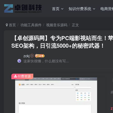
首页
知识付费系统
电商营
首页
功能工具插件
视频音乐源码
正文
【卓创源码网】专为PC端影视站而生！苹果
SEO架构，日引流5000+的秘密武器！​
zckj
这家伙很懒，什么都没有写...
付费资源
Z