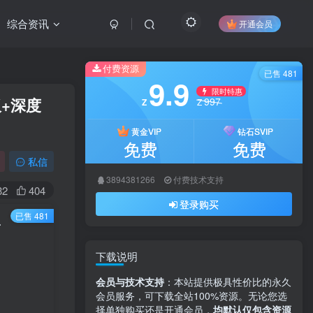
综合资讯
开通会员
付费资源
已售 481
9.9
限时特惠
板+深度
997
Z
Z
黄金VIP
钻石SVIP
免费
免费
私信
3894381266
付费技术支持
32
404
登录购买
已售 481
000+的秘密武器！​
下载说明
会员与技术支持
：本站提供极具性价比的永久
会员服务，可下载全站100%资源。无论您选
择单独购买还是开通会员，
均默认仅包含资源