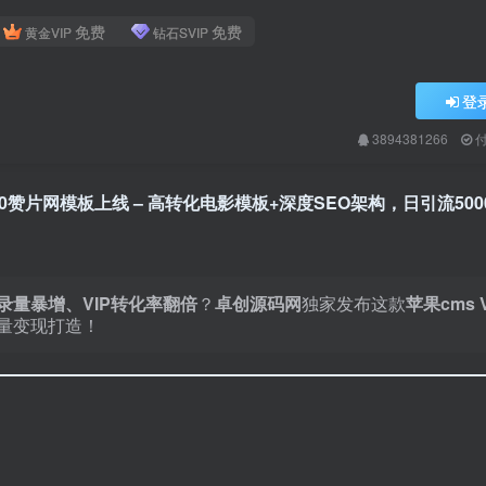
免费
免费
黄金VIP
钻石SVIP
登
3894381266
0赞片网模板上线 – 高转化电影模板+深度SEO架构，日引流500
录量暴增、VIP转化率翻倍
？
卓创源码网
独家发布这款
苹果cms 
量变现打造！