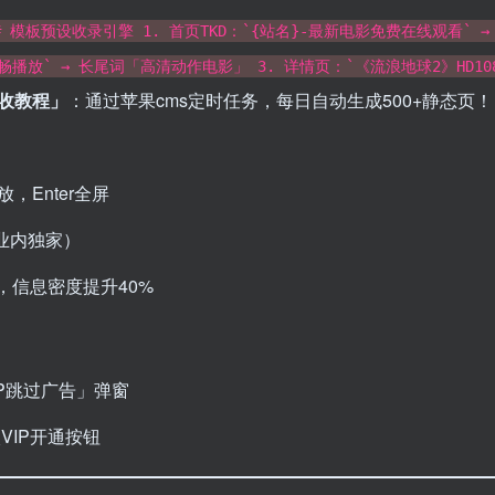
# 模板预设收录引擎 1. 首页TKD：`{站名}-最新电影免费在线观看` 
放` → 长尾词「高清动作电影」 3. 详情页：`《流浪地球2》HD108
收教程」​
：通过苹果cms定时任务，每日自动生成500+静态页！
，Enter全屏
业内独家）
，信息密度提升40%
IP跳过广告」弹窗
VIP开通按钮