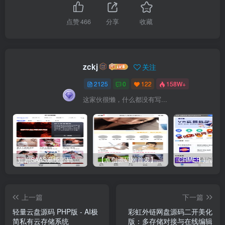
点赞
466
分享
收藏
zckj
关注
2125
0
122
158W+
这家伙很懒，什么都没有写...
短剧SAAS系统源码｜多端分销+云存储+多租户架构
【卓创源码网首发】全开源视频打赏系统源码｜双模板+代理分站+易支付对接｜API全面修复｜站长盈利利器！​
上一篇
下一篇
轻量云盘源码 PHP版 - AI极
彩虹外链网盘源码二开美化
简私有云存储系统
版：多存储对接与在线编辑