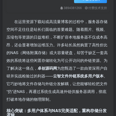
3894381266
付费技术支持
在运营资源下载站或高流量博客的过程中，服务器存储
空间不足往往是站长们面临的首要难题。随着图片、视频、
压缩包等资源的日益堆积，不断扩容本地服务器不仅成本高
昂，还会显著增加运维压力。许多站长虽然购置了高性价比
的NAS（网络附属存储）或大容量硬盘，却苦于缺乏一套高
效的系统将这些闲置存储转化为可公开访问的外链资源。为
了解决这一痛点，
卓创源码网
为您甄选了一款由资深用户自
研并实战检验过的利器——
云智文件外链系统多用户版本
。
它巧妙地将文件存储与外链分发解耦，让您能够轻松把文件
“扔”进NAS，再通过系统生成高速外链供服务器调用，彻底
打破本地存储的物理限制。
核心突破：多用户体系与NAS完美适配，重构存储分发
逻辑