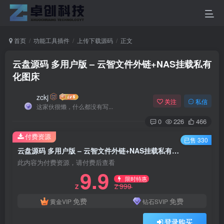
首页
功能工具插件
上传下载源码
正文
云盘源码 多用户版 – 云智文件外链+NAS挂载私有
化图床
zckj
关注
私信
这家伙很懒，什么都没有写...
0
226
466
付费资源
已售 330
云盘源码 多用户版 – 云智文件外链+NAS挂载私有化图床
此内容为付费资源，请付费后查看
9.9
限时特惠
999
Z
Z
免费
免费
黄金VIP
钻石SVIP
登录购买