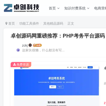
首页
知识付费系统
电商营
首页
功能工具插件
其他精品源码
正文
卓创源码网重磅推荐：PHP考务平台源码
zckj
这家伙很懒，什么都没有写...
免费资源
Z