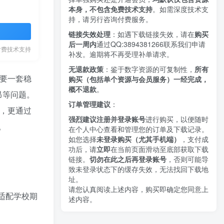
本身，不包含免费技术支持
。如需深度技术支
持，请另行咨询付费服务。
链接失效处理
：如遇下载链接失效，请在
购买
后一周内
通过QQ:3894381266
联系我们申请
付费技术支持
补发。逾期将不再受理补单请求。
无退款政策
：鉴于数字资源的可复制性，
所有
需要一套稳
购买（包括单个资源与会员服务）一经完成，
概不退款
。
昂等问题。
订单管理建议
：
，更通过
强烈建议注册并登录账号
进行购买，以便随时
。
在个人中心查看和管理您的订单及下载记录。
如您选择
未登录购买（尤其手机端）
，支付成
功后，请
立即
在当前页面滑动至底部获取下载
链接。
切勿在此之后再登录账号
，否则可能导
致未登录状态下的缓存失效，无法找回下载地
址。
请您认真阅读上述内容，购买即确定您同意上
适配学校期
述内容。