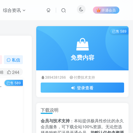
综合资讯
开通会员
已售 589
免费内容
私信
08
244
3894381266
付费技术支持
已售 589
部署与AI赋能重构在线考评流程
登录查看
下载说明
会员与技术支持
：本站提供极具性价比的永久
会员服务，可下载全站100%资源。无论您选
择单独购买还是开通会员，
均默认仅包含资源