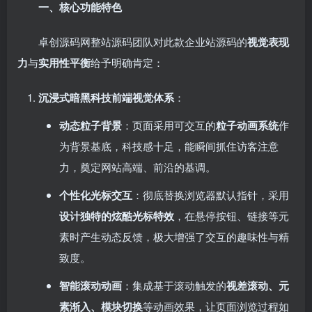
一、核心功能特色
卓创源码网整站源码团队对此款企业站源码的
视觉表现
力
与
实用性平衡
给予明确肯定：
沉浸式暗黑科技前端视觉体系
：
动态粒子背景
：页面采用可交互的
粒子动画系统
作
为背景基底，科技感十足，能瞬间抓住访客注意
力，奠定网站高端、前沿的基调。
个性化光标交互
：彻底替换浏览器默认指针，采用
设计独特的炫酷光标特效
，在悬停按钮、链接等元
素时产生动态反馈，极大增强了交互的趣味性与精
致度。
智能滚动动画
：集成基于滚动触发的
视差滚动、元
素渐入、模块切换
等动画效果，让页面浏览过程如