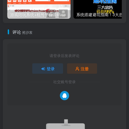
游戏陪玩系统+租号平台源码下载｜小姐姐陪玩/声优任务/绝地LOL下单｜多端适配威客平台源码
系统搭建避坑指南！3大忠告帮
评论
抢沙发
请登录后发表评论
登录
注册
社交账号登录