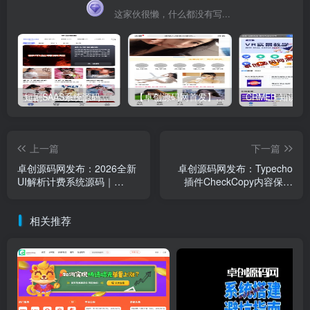
这家伙很懒，什么都没有写...
短剧SAAS系统源码｜多端分销+云存储+多租户架构
【卓创源码网首发】全开源视频打赏系统源码｜双模板+代理分站+易支付对接｜API全面修复｜站长盈利利器！​
上一篇
下一篇
卓创源码网发布：2026全新
卓创源码网发布：Typecho
UI解析计费系统源码｜
插件CheckCopy内容保护
Java+Vue3前后端分离商业
v3.7.0源码｜专业级防复制
级API管理平台｜支持接口轮
与图片防盗链解决方案｜智
相关推荐
询与推介分润解决方案
能追加版权与白名单管理