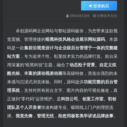
登录购买
3894381266
付费技术支持
卓创源码网企业网站与整站源码板块，为您带来这款视
觉震撼、管理便捷的
暗黑科技风格企业展示网站源码
。本源
码是一款
集前沿视觉设计与企业级后台管理于一体的完整建
站方案
，专为追求个性、彰显技术实力的品牌打造。前台采
用深邃的“暗黑科技”主题，融合了
动态粒子背景、自定义炫
酷光标、丰富的滚动视差动画
等高级特效，营造出强烈的未
来感与沉浸式浏览体验。同时，源码提供
功能完整的后台管
理系统
，支持对所有前台文字、图片内容的可视化修改，真
正做到“零代码”运营维护。是
科技公司、创意工作室、初创
团队及个人开发者
快速构建专业、吸睛线上门户的理想选
择。
视觉先锋
，
管理无忧
，
助您用极客美学讲述品牌故事
。