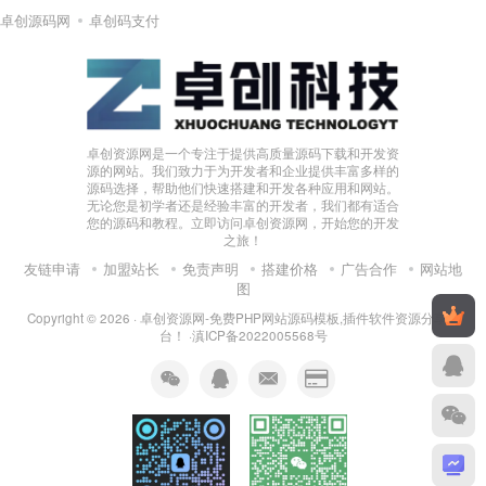
卓创源码网
卓创码支付
卓创资源网是一个专注于提供高质量源码下载和开发资
源的网站。我们致力于为开发者和企业提供丰富多样的
源码选择，帮助他们快速搭建和开发各种应用和网站。
无论您是初学者还是经验丰富的开发者，我们都有适合
您的源码和教程。立即访问卓创资源网，开始您的开发
之旅！
友链申请
加盟站长
免责声明
搭建价格
广告合作
网站地
图
Copyright © 2026 ·
卓创资源网-免费PHP网站源码模板,插件软件资源分享平
台！
·
滇ICP备2022005568号