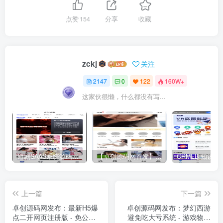
点赞
154
分享
收藏
zckj
关注
2147
0
122
160W+
这家伙很懒，什么都没有写...
短剧SAAS系统源码｜多端分销+云存储+多租户架构
【卓创源码网首发】全开源视频打赏系统源码｜双模板+代理分站+易支付对接｜API全面修复｜站长盈利利器！​
上一篇
下一篇
卓创源码网发布：最新H5爆
卓创源码网发布：梦幻西游
点二开网页注册版 - 免公众
避免吃大亏系统 - 游戏物品