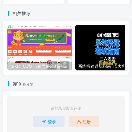
号网页注册解决方案｜VIP功
价格查询工具｜仓库清理辅
能与分销返利系统｜多域名
助系统｜台州湾服务器专版
相关推荐
配置支持
游戏陪玩系统+租号平台源码下载｜小姐姐陪玩/声优任务/绝地LOL下单｜多端适配威客平台源码
系统搭建避坑指南！3大忠告帮
评论
抢沙发
请登录后发表评论
登录
注册