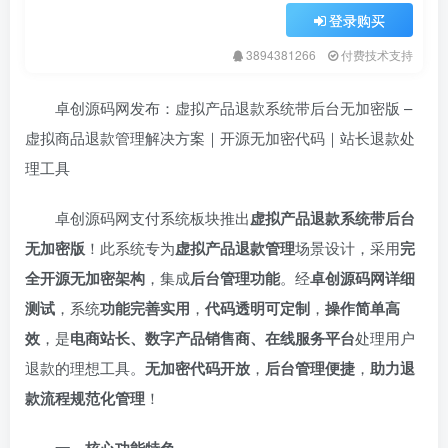
登录购买
3894381266
付费技术支持
卓创源码网发布：虚拟产品退款系统带后台无加密版 –
虚拟商品退款管理解决方案｜开源无加密代码｜站长退款处
理工具
卓创源码网支付系统板块推出
虚拟产品退款系统带后台
无加密版
！此系统专为
虚拟产品退款管理
场景设计，采用
完
全开源无加密架构
，集成
后台管理功能
。经
卓创源码网详细
测试
，系统
功能完善实用
，
代码透明可定制
，
操作简单高
效
，是
电商站长、数字产品销售商、在线服务平台
处理用户
退款的理想工具。
无加密代码开放
，
后台管理便捷
，
助力退
款流程规范化管理
！