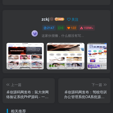
zckj
关注
2147
0
122
159W+
这家伙很懒，什么都没有写...
短剧SAAS系统源码｜多端分销+云存储+多租户架构
【卓创源码网首发】全开源视频打赏系统源码｜双模板+代理分站+易支付对接｜API全面修复｜站长盈利利器！​
上一篇
下一篇
卓创源码网发布：鼠大侠网
卓创源码网发布：驾校培训
络验证系统PHP源码 - 一机
办公管理系统OA系统源码 -
一码授权验证｜多软件管理
专属驾校信息化解决方案｜
平台｜全开源PHP验证解决
教练学员协同平台｜全流程
相关推荐
方案
数字化管理