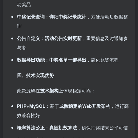
动奖品
中奖记录查询
：
详细中奖记录统计
，方便活动后数据整
理
公告自定义
：
活动公告实时更新
，重要信息及时通知参
与者
数据导出功能
：
中奖名单一键导出
，简化兑奖流程
四、技术实现优势
此款源码在
技术架构
上体现稳定可靠：
PHP+MySQL
：基于
成熟稳定的Web开发架构
，运行高
效兼容性好
概率算法公正
：
真随机数算法
，确保抽奖结果公平可信