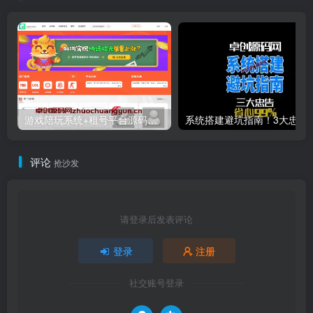
游戏陪玩系统+租号平台源码下载｜小姐姐陪玩/声优任务/绝地LOL下单｜多端适配威客平台源码
系统搭建避坑指南！3大忠告帮
评论
抢沙发
请登录后发表评论
登录
注册
社交账号登录