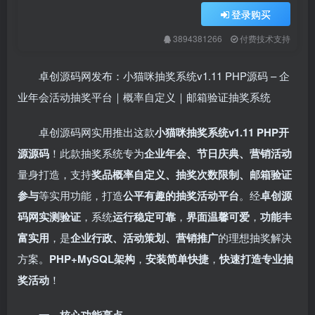
登录购买
3894381266
付费技术支持
卓创源码网发布：小猫咪抽奖系统v1.11 PHP源码 – 企
业年会活动抽奖平台｜概率自定义｜邮箱验证抽奖系统
卓创源码网实用推出这款
小猫咪抽奖系统v1.11 PHP开
源源码
！此款抽奖系统专为
企业年会、节日庆典、营销活动
量身打造，支持
奖品概率自定义、抽奖次数限制、邮箱验证
参与
等实用功能，打造
公平有趣的抽奖活动平台
。经
卓创源
码网实测验证
，系统
运行稳定可靠
，
界面温馨可爱
，
功能丰
富实用
，是
企业行政、活动策划、营销推广
的理想抽奖解决
方案。
PHP+MySQL架构
，
安装简单快捷
，
快速打造专业抽
奖活动
！