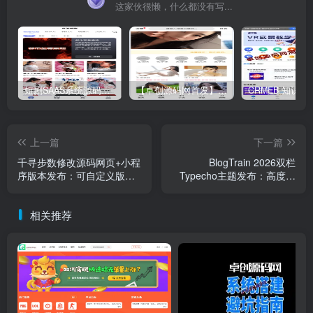
这家伙很懒，什么都没有写...
短剧SAAS系统源码｜多端分销+云存储+多租户架构
【卓创源码网首发】全开源视频打赏系统源码｜双模板+代理分站+易支付对接｜API全面修复｜站长盈利利器！​
上一篇
下一篇
千寻步数修改源码网页+小程
BlogTrain 2026双栏
序版本发布：可自定义版权
Typecho主题发布：高度定
信息｜便于二次开发的步数
制化博客模板｜支持样式导
修改工具
入导出+WPA移动端适配
相关推荐