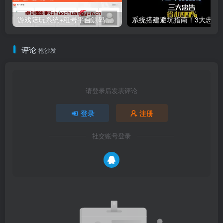
游戏陪玩系统+租号平台源码下载｜小姐姐陪玩/声优任务/绝地LOL下单｜多端适配威客平台源码
系统搭建避坑指南！3大忠告帮
评论
抢沙发
请登录后发表评论
登录
注册
社交账号登录