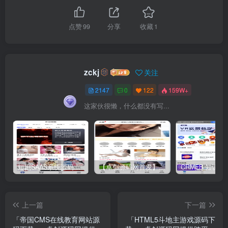
点赞
99
分享
收藏
1
zckj
关注
2147
0
122
159W+
这家伙很懒，什么都没有写...
短剧SAAS系统源码｜多端分销+云存储+多租户架构
【卓创源码网首发】全开源视频打赏系统源码｜双模板+代理分站+易支付对接｜API全面修复｜站长盈利利器！​
上一篇
下一篇
「帝国CMS在线教育网站源
「HTML5斗地主游戏源码下