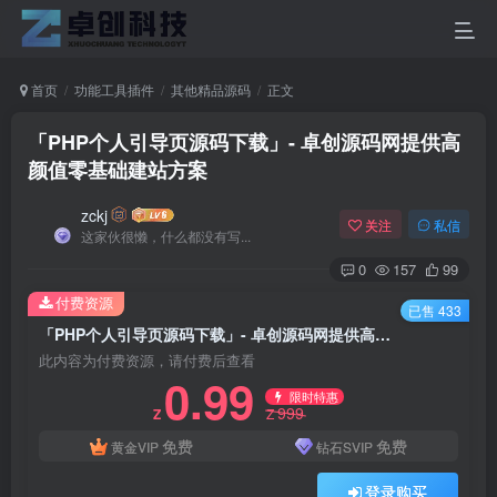
首页
功能工具插件
其他精品源码
正文
「PHP个人引导页源码下载」- 卓创源码网提供高
颜值零基础建站方案
zckj
关注
私信
这家伙很懒，什么都没有写...
0
157
99
付费资源
已售 433
「PHP个人引导页源码下载」- 卓创源码网提供高颜值零基础建站方案
此内容为付费资源，请付费后查看
0.99
限时特惠
999
Z
Z
免费
免费
黄金VIP
钻石SVIP
登录购买