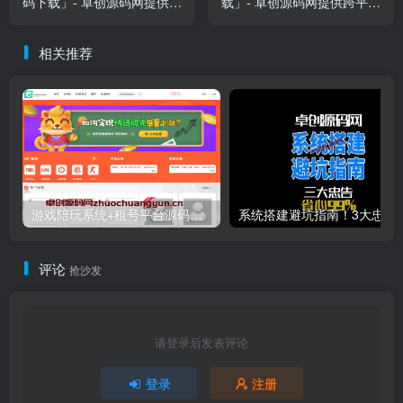
码下载」- 卓创源码网提供自
载」- 卓创源码网提供跨平台
适应手机端课程平台解决方
小游戏开发解决方案
案
相关推荐
游戏陪玩系统+租号平台源码下载｜小姐姐陪玩/声优任务/绝地LOL下单｜多端适配威客平台源码
系统搭建避坑指南！3大忠告帮
评论
抢沙发
请登录后发表评论
登录
注册