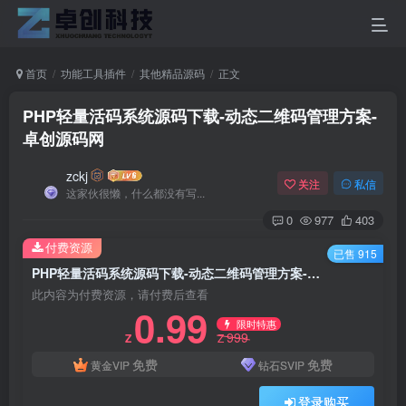
首页
功能工具插件
其他精品源码
正文
PHP轻量活码系统源码下载-动态二维码管理方案-
卓创源码网
zckj
关注
私信
这家伙很懒，什么都没有写...
0
977
403
付费资源
已售 915
PHP轻量活码系统源码下载-动态二维码管理方案-卓创源码网
此内容为付费资源，请付费后查看
0.99
限时特惠
999
Z
Z
免费
免费
黄金VIP
钻石SVIP
登录购买