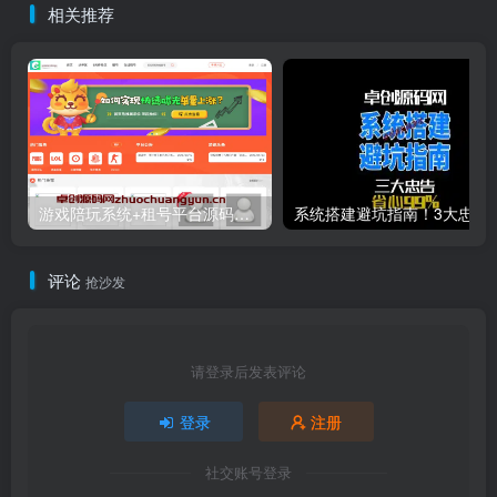
相关推荐
游戏陪玩系统+租号平台源码下载｜小姐姐陪玩/声优任务/绝地LOL下单｜多端适配威客平台源码
系统搭建避坑指南！3大忠告帮
评论
抢沙发
请登录后发表评论
登录
注册
社交账号登录