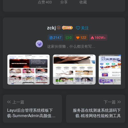
点赞
403
分享
收藏
zckj
关注
2147
0
122
160W+
这家伙很懒，什么都没有写...
短剧SAAS系统源码｜多端分销+云存储+多租户架构
【卓创源码网首发】全开源视频打赏系统源码｜双模板+代理分站+易支付对接｜API全面修复｜站长盈利利器！​
上一篇
下一篇
Layui后台管理系统模板下
服务器在线测速系统源码下
载-SummerAdmin高颜值管
载-精准网络性能检测工具
理端源码