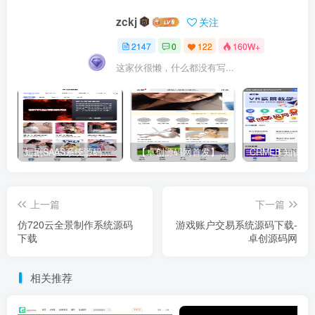
zckj
关注
2147
0
122
160W+
这家伙很懒，什么都没有写...
短剧SAAS系统源码｜多端分销+云存储+多租户架构
【卓创源码网首发】全开源视频打赏系统源码｜双模板+代理分站+易支付对接｜API全面修复｜站长盈利利器！​
上一篇
下一篇
仿720云全景制作系统源码
游戏账户交易系统源码下载-
下载
卓创源码网
相关推荐