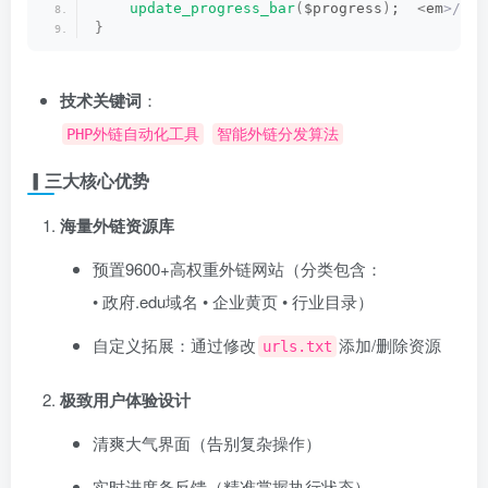
update_progress_bar
(
$progress
)
;  
<
em
>// 
}
技术关键词
：
PHP外链自动化工具
智能外链分发算法
▎三大核心优势
海量外链资源库
预置9600+高权重外链网站（分类包含：
• 政府.edu域名 • 企业黄页 • 行业目录）
自定义拓展：通过修改
添加/删除资源
urls.txt
极致用户体验设计
清爽大气界面（告别复杂操作）
实时进度条反馈（精准掌握执行状态）