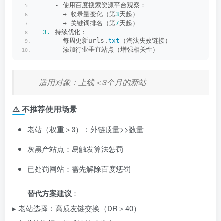
   - 使用百度搜索资源平台观察：
     → 收录量变化（第
3
天起）
     → 关键词排名（第
7
天起）
3.
 持续优化：
   - 每周更新urls.
txt
（淘汰失效链接）
   - 添加行业垂直站点（增强相关性）
适用对象：上线＜3个月的新站
⚠️ ​
不推荐使用场景
老站（权重＞3）：外链质量>>数量
灰黑产站点：易触发算法惩罚
已处罚网站：需先解除百度惩罚
替代方案建议
：
▸ 老站选择：高质友链交换（DR＞40）