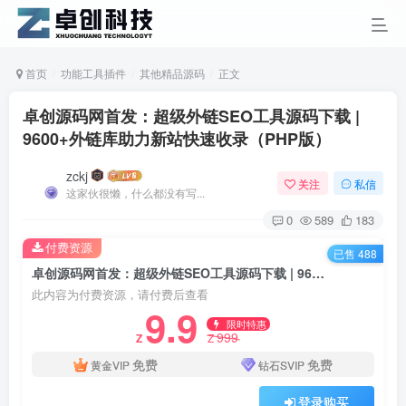
首页
功能工具插件
其他精品源码
正文
卓创源码网首发：超级外链SEO工具源码下载 |
9600+外链库助力新站快速收录（PHP版）​
zckj
关注
私信
这家伙很懒，什么都没有写...
0
589
183
付费资源
已售 488
卓创源码网首发：超级外链SEO工具源码下载 | 9600+外链库助力新站快速收录（PHP版）​
此内容为付费资源，请付费后查看
9.9
限时特惠
999
Z
Z
免费
免费
黄金VIP
钻石SVIP
登录购买