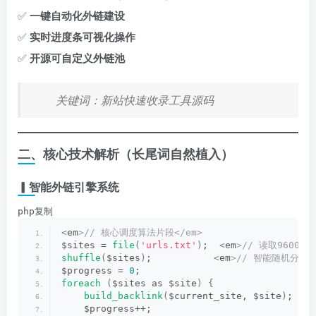
✅ ​
一键自动化外链建设
✅ ​
实时进度条可视化操作
✅ ​
开源可自定义外链池
关键词：新站快速收录工具源码
二、核心技术解析（长尾词自然植入）
▎智能外链引擎系统
php复制
<
em
>// 核心调度算法片段</em>
$sites = 
file
(
'urls.txt'
)
;  
<
em
>// 读取9600+外
shuffle
(
$sites
)
;           
<
em
>// 智能随机分发</
$progress = 
0
;
foreach
(
$sites as $site
)
{
build_backlink
(
$current_site, $site
)
; 
    $progress++; 