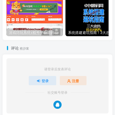
游戏陪玩系统+租号平台源码下载｜小姐姐陪玩/声优任务/绝地LOL下单｜多端适配威客平台源码
系统搭建避坑指南！3大忠告帮
评论
抢沙发
请登录后发表评论
登录
注册
社交账号登录