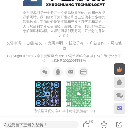
卓创资源网是一个专注于提供高质量源码下载和开发资
源的网站。我们致力于为开发者和企业提供丰富多样的
源码选择，帮助他们快速搭建和开发各种应用和网站。
无论您是初学者还是经验丰富的开发者，我们都有适合
您的源码和教程。立即访问卓创资源网，开始您的开发
之旅！
友链申请
加盟站长
免责声明
搭建价格
广告合作
网站地
图
Copyright © 2026 ·
卓创资源网-免费PHP网站源码模板,插件软件资源分享平
台！
·
滇ICP备2022005568号
系统搭建优先添加
半小时未添加请扫QQ
183
1
欢迎您留下宝贵的见解！