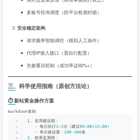
多账号轮询调度（防平台检测封锁）
安全稳定架构
请求频率智能调控（模拟人工操作）
代理IP接入接口（需自行配置）
失败重试机制（成功率达92%+）
三、科学使用指南（原创方法论）
⏱ ​
新站黄金操作方案
markdown复制
1. 首周建设期：
   - 每日执行
1
~
2
次（建议
09
:
00
/
15
:
00
）
   - 单次建设量：
200
-
300
条
2.
 效果监测期：