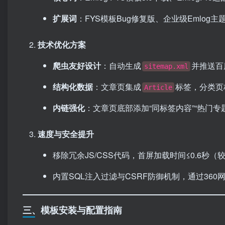
扩展词
：FYS模板Bug修复版、企业级Emlog
技术优化方案
爬虫友好设计
：自动生成
并推送百
sitemap.xml
结构化数据
：文章页集成
标签，分类页
Article
内链强化
：文章页底部添加“同标签内容”“热门专
速度与安全提升
移除冗余JS/CSS代码，首屏加载时间≤0.6秒（
内置SQL注入过滤与CSRF防御机制，通过36
三、模板安装与配置指南