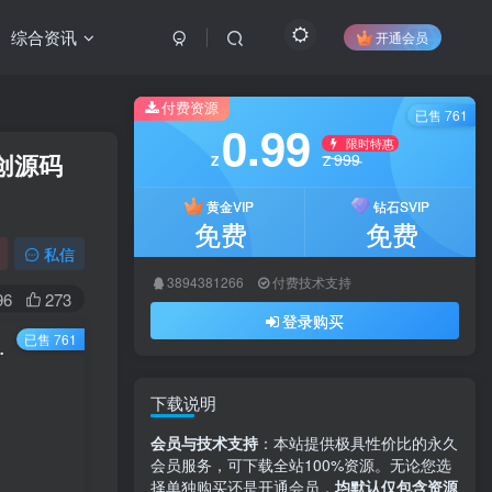
综合资讯
开通会员
付费资源
已售 761
0.99
限时特惠
卓创源码
999
Z
Z
黄金VIP
钻石SVIP
免费
免费
私信
3894381266
付费技术支持
96
273
登录购买
已售 761
高版本，极致稳定新体验-卓创源码网
下载说明
会员与技术支持
：本站提供极具性价比的永久
会员服务，可下载全站100%资源。无论您选
择单独购买还是开通会员，
均默认仅包含资源