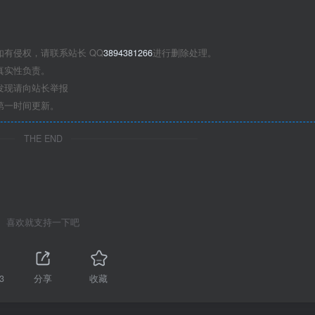
有侵权，请联系站长 QQ
3894381266
进行删除处理。
真实性负责。
发现请向站长举报
第一时间更新。
THE END
喜欢就支持一下吧
3
分享
收藏