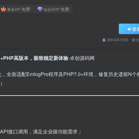
免费
免费
黄金VIP
钻石SVIP
登
3894381266
gPro+PHP高版本，极致稳定新体验
-卓创源码网
全面适配EmlogPro程序及PHP7.0+环境，修复历史遗留N个
！
与API接口调用，满足企业级功能需求；