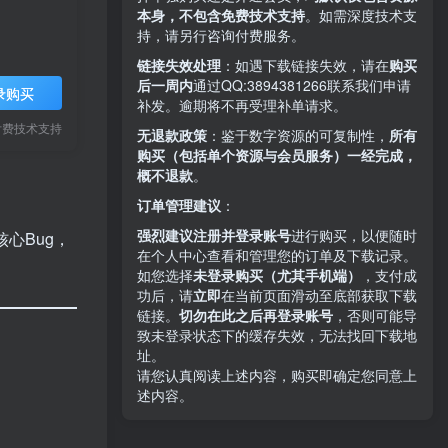
本身，不包含免费技术支持
。如需深度技术支
持，请另行咨询付费服务。
链接失效处理
：如遇下载链接失效，请在
购买
后一周内
通过QQ:3894381266
联系我们申请
录购买
补发。逾期将不再受理补单请求。
付费技术支持
无退款政策
：鉴于数字资源的可复制性，
所有
购买（包括单个资源与会员服务）一经完成，
概不退款
。
订单管理建议
：
强烈建议注册并登录账号
进行购买，以便随时
核心Bug，
在个人中心查看和管理您的订单及下载记录。
如您选择
未登录购买（尤其手机端）
，支付成
功后，请
立即
在当前页面滑动至底部获取下载
链接。
切勿在此之后再登录账号
，否则可能导
致未登录状态下的缓存失效，无法找回下载地
址。
请您认真阅读上述内容，购买即确定您同意上
述内容。