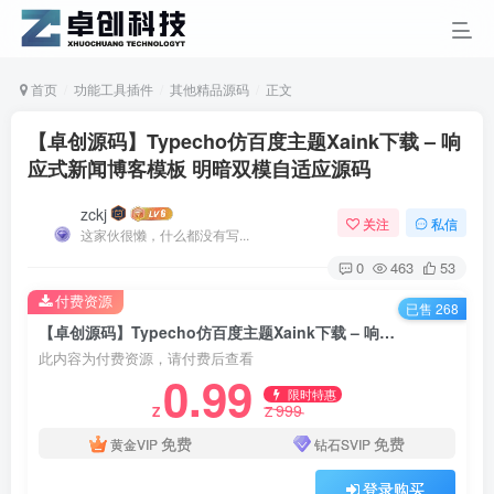
首页
功能工具插件
其他精品源码
正文
【卓创源码】Typecho仿百度主题Xaink下载 – 响
应式新闻博客模板 明暗双模自适应源码
zckj
关注
私信
这家伙很懒，什么都没有写...
0
463
53
付费资源
已售 268
【卓创源码】Typecho仿百度主题Xaink下载 – 响应式新闻博客模板 明暗双模自适应源码
此内容为付费资源，请付费后查看
0.99
限时特惠
999
Z
Z
免费
免费
黄金VIP
钻石SVIP
登录购买