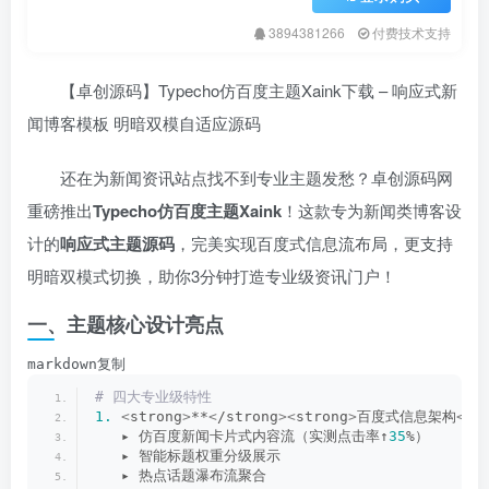
3894381266
付费技术支持
【卓创源码】Typecho仿百度主题Xaink下载 – 响应式新
闻博客模板 明暗双模自适应源码
还在为新闻资讯站点找不到专业主题发愁？卓创源码网
重磅推出
Typecho仿百度主题Xaink
！这款专为新闻类博客设
计的
响应式主题源码
，完美实现百度式信息流布局，更支持
明暗双模式切换，助你3分钟打造专业级资讯门户！
一、主题核心设计亮点
markdown复制
# 四大专业级特性
1.
 ​
<
strong
>
**
<
/strong
><
strong
>
百度式信息架构
<
/s
   ▸ 仿百度新闻卡片式内容流（实测点击率↑
35
%）  
   ▸ 智能标题权重分级展示  
   ▸ 热点话题瀑布流聚合  