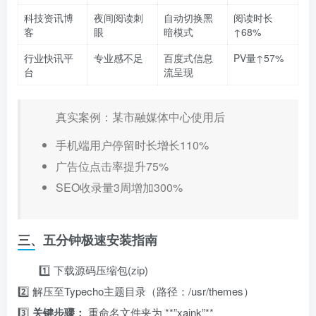
科技资讯博
夜间阅读刺
自动切换黑
阅读时长
客
眼
暗模式
↑68%
行业快讯平
专业感不足
百度式信息
PV量↑57%
台
流呈现
真实案例：某市融媒体中心使用后
手机端用户停留时长增长110%
广告位点击率提升75%
SEO收录量3周增加300%
三、五分钟极速安装指南
1️⃣ 下载源码压缩包(zip)
2️⃣ 解压至Typecho主题目录（路径：/usr/themes）
3️⃣ ​
关键步骤：​
重命名文件夹为 ​**”xaink”**