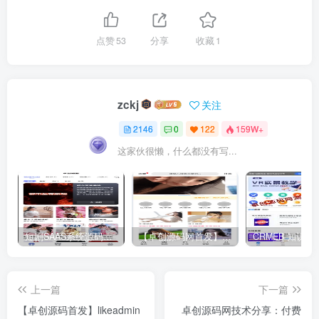
点赞
53
分享
收藏
1
zckj
关注
2146
0
122
159W+
这家伙很懒，什么都没有写...
短剧SAAS系统源码｜多端分销+云存储+多租户架构
【卓创源码网首发】全开源视频打赏系统源码｜双模板+代理分站+易支付对接｜API全面修复｜站长盈利利器！​
上一篇
下一篇
【卓创源码首发】likeadmin
卓创源码网技术分享：付费