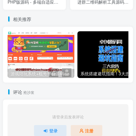
PHP版源码 - 多端自适应开
进群二维码解析工具源码下
发框架🔥 一键生成后台+移
载 - 原理学习与协议分析实
动/PC双端前台
战
相关推荐
游戏陪玩系统+租号平台源码下载｜小姐姐陪玩/声优任务/绝地LOL下单｜多端适配威客平台源码
系统搭建避坑指南！3大忠告帮
评论
抢沙发
请登录后发表评论
登录
注册