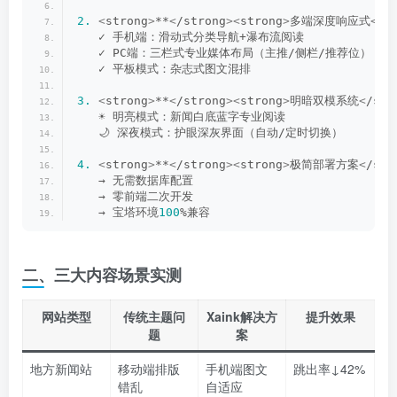
2.
 ​
<
strong
>
**
<
/strong
><
strong
>
多端深度响应式
<
/s
   ✓ 手机端：滑动式分类导航+瀑布流阅读  
   ✓ PC端：三栏式专业媒体布局（主推/侧栏/推荐位）  
   ✓ 平板模式：杂志式图文混排  
3.
 ​
<
strong
>
**
<
/strong
><
strong
>
明暗双模系统
<
/str
   ☀️ 明亮模式：新闻白底蓝字专业阅读  
   🌙 深夜模式：护眼深灰界面（自动/定时切换）  
4.
 ​
<
strong
>
**
<
/strong
><
strong
>
极简部署方案
<
/str
   → 无需数据库配置  
   → 零前端二次开发  
   → 宝塔环境
100
%兼容  
二、三大内容场景实测
网站类型
传统主题问
Xaink解决方
提升效果
题
案
地方新闻站
移动端排版
手机端图文
跳出率↓42%
错乱
自适应