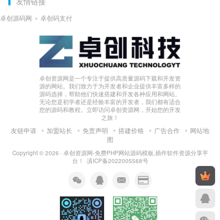
友情链接
卓创源码网
卓创码支付
卓创资源网是一个专注于提供高质量源码下载和开发资
源的网站。我们致力于为开发者和企业提供丰富多样的
源码选择，帮助他们快速搭建和开发各种应用和网站。
无论您是初学者还是经验丰富的开发者，我们都有适合
您的源码和教程。立即访问卓创资源网，开始您的开发
之旅！
友链申请
加盟站长
免责声明
搭建价格
广告合作
网站地
图
Copyright © 2026 ·
卓创资源网-免费PHP网站源码模板,插件软件资源分享平
台！
·
滇ICP备2022005568号