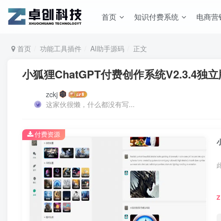
首页
知识付费系统
电商营
首页
功能工具插件
AI助手源码
正文
小狐狸ChatGPT付费创作系统V2.3.4独
zckj
这家伙很懒，什么都没有写...
付费资源
Z