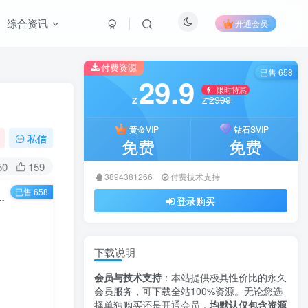
综合资讯
开通会员
付费资源
已售 658
29.9
限时特惠
2999
Z
Z
黄金VIP
钻石SVIP
私信
免费
免费
50
159
3894381266
付费技术支持
已售 658
4独立版 | 去弹窗根除后门的纯净AI创作平台
登录购买
下载说明
会员与技术支持
：本站提供极具性价比的永久
会员服务，可下载全站100%资源。无论您选
择单独购买还是开通会员，
均默认仅包含资源