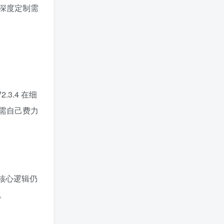
深度定制需
3.4 在细
需自己费力
核心逻辑仍
。