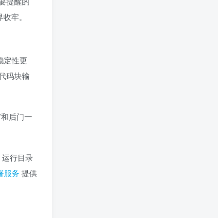
要提醒的
界收牢。
的稳定性更
代码块输
窗和后门一
b 运行目录
署服务
提供