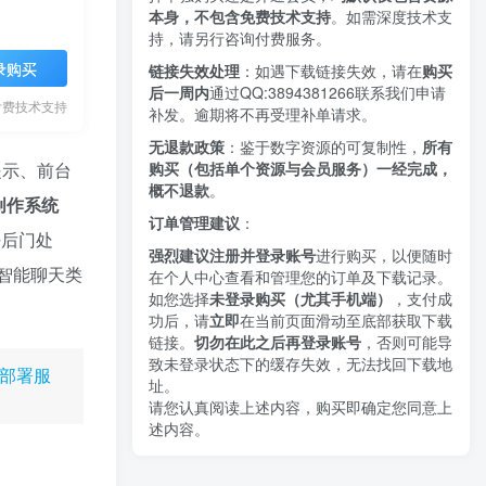
本身，不包含免费技术支持
。如需深度技术支
持，请另行咨询付费服务。
录购买
链接失效处理
：如遇下载链接失效，请在
购买
后一周内
通过QQ:3894381266
联系我们申请
付费技术支持
补发。逾期将不再受理补单请求。
无退款政策
：鉴于数字资源的可复制性，
所有
购买（包括单个资源与会员服务）一经完成，
提示、前台
概不退款
。
费创作系统
订单管理建议
：
去后门处
强烈建议注册并登录账号
进行购买，以便随时
智能聊天类
在个人中心查看和管理您的订单及下载记录。
如您选择
未登录购买（尤其手机端）
，支付成
功后，请
立即
在当前页面滑动至底部获取下载
链接。
切勿在此之后再登录账号
，否则可能导
致未登录状态下的缓存失效，无法找回下载地
部署服
址。
请您认真阅读上述内容，购买即确定您同意上
述内容。