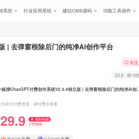
销系统
行业应用系统
建站CMS源码
功能工具插件
立版 | 去弹窗根除后门的纯净AI创作平台
关注
0
10
小狐狸ChatGPT付费创作系统V2.3.
此内容为付费资源，请付费后查看
29.9
限时特惠
2999
Z
免费
免费
黄金VIP
钻石SVIP