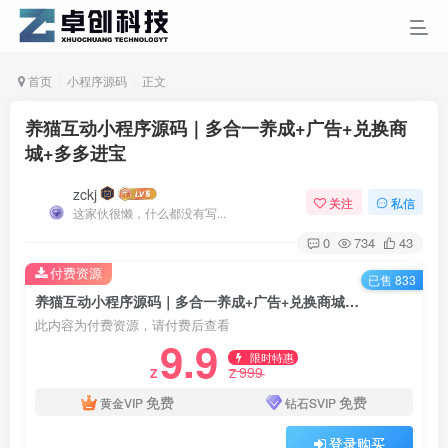
首页
小程序源码
正文
养猫互动小程序源码｜多合一养成+广告+兑换商
城+多多进宝
zckj
关注
私信
这家伙很懒，什么都没有写...
0
734
43
付费资源
已售 833
养猫互动小程序源码｜多合一养成+广告+兑换商城+多多进宝
此内容为付费资源，请付费后查看
9.9
限时特惠
999
Z
Z
免费
免费
黄金VIP
钻石SVIP
登录购买