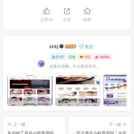
点赞
43
分享
收藏
zckj
关注
2147
0
122
160W+
这家伙很懒，什么都没有写...
短剧SAAS系统源码｜多端分销+云存储+多租户架构
【卓创源码网首发】全开源视频打赏系统源码｜双模板+代理分站+易支付对接｜API全面修复｜站长盈利利器！​
上一篇
下一篇
多功能工具箱小程序源码
手边酒店小程序源码｜全开