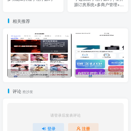
源订房系统+多商户管理+微
信支付
相关推荐
短剧SAAS系统源码｜多端分销+云存储+多租户架构
自助云打印系统源码｜PHP+微
评论
抢沙发
请登录后发表评论
登录
注册