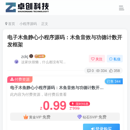
首页
小程序源码
正文
电子木鱼静心小程序源码：木鱼音效与功德计数开
发框架
zckj
关注
私信
这家伙很懒，什么都没有写...
0
334
358
付费资源
已售 344
电子木鱼静心小程序源码：木鱼音效与功德计数开发框架
此内容为付费资源，请付费后查看
0.99
限时特惠
999
Z
Z
免费
免费
黄金VIP
钻石SVIP
登录购买