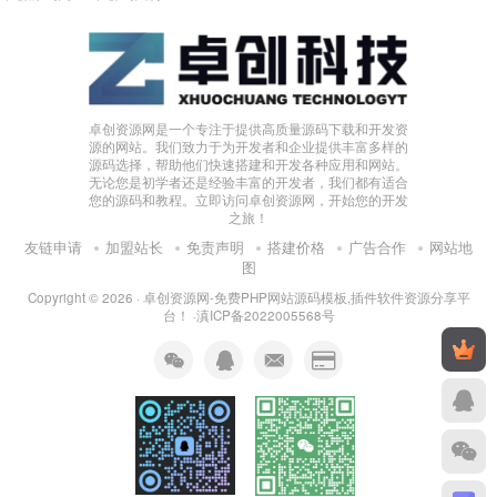
卓创资源网是一个专注于提供高质量源码下载和开发资
源的网站。我们致力于为开发者和企业提供丰富多样的
源码选择，帮助他们快速搭建和开发各种应用和网站。
无论您是初学者还是经验丰富的开发者，我们都有适合
您的源码和教程。立即访问卓创资源网，开始您的开发
之旅！
友链申请
加盟站长
免责声明
搭建价格
广告合作
网站地
图
Copyright © 2026 ·
卓创资源网-免费PHP网站源码模板,插件软件资源分享平
台！
·
滇ICP备2022005568号