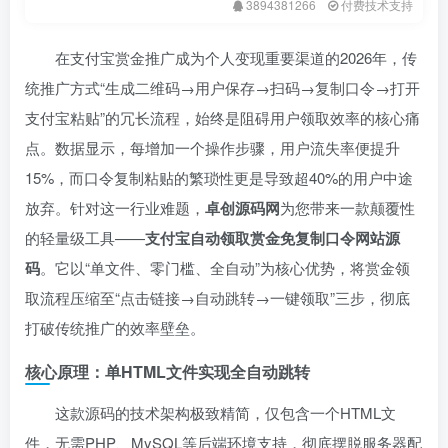
3894381266
付费技术支持
在支付宝赏金推广成为个人变现重要渠道的2026年，传
统推广方式“生成二维码→用户保存→扫码→复制口令→打开
支付宝粘贴”的冗长流程，始终是阻碍用户领取效率的核心痛
点。数据显示，每增加一个操作步骤，用户流失率便提升
15%，而口令复制粘贴的繁琐性更是导致超40%的用户中途
放弃。针对这一行业难题，
卓创源码网
为您带来一款颠覆性
的轻量级工具——
支付宝自动领取赏金免复制口令网站源
码
。它以“单文件、零门槛、全自动”为核心优势，将赏金领
取流程压缩至“点击链接→自动跳转→一键领取”三步，彻底
打破传统推广的效率壁垒。
核心原理：单HTML文件实现全自动跳转
这款源码的技术架构极致精简，仅包含一个HTML文
件，无需PHP、MySQL等后端环境支持，彻底摆脱服务器配