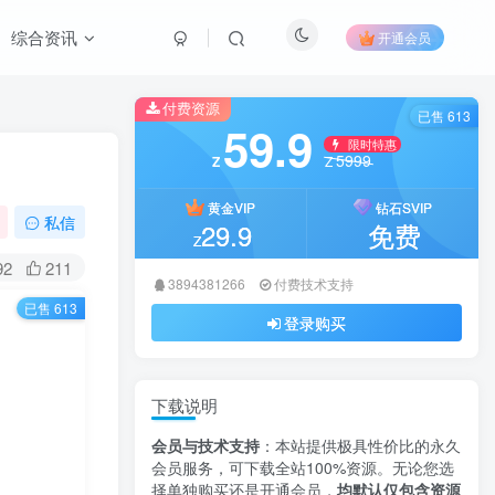
综合资讯
开通会员
付费资源
已售 613
59.9
限时特惠
5999
Z
Z
黄金VIP
钻石SVIP
私信
29.9
免费
Z
92
211
3894381266
付费技术支持
已售 613
登录购买
下载说明
会员与技术支持
：本站提供极具性价比的永久
会员服务，可下载全站100%资源。无论您选
择单独购买还是开通会员，
均默认仅包含资源