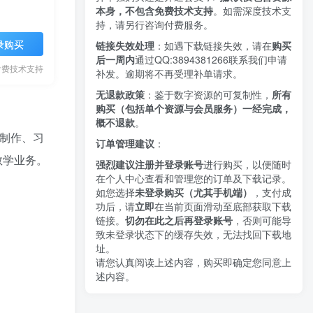
本身，不包含免费技术支持
。如需深度技术支
持，请另行咨询付费服务。
录购买
链接失效处理
：如遇下载链接失效，请在
购买
后一周内
通过QQ:3894381266
联系我们申请
付费技术支持
补发。逾期将不再受理补单请求。
无退款政策
：鉴于数字资源的可复制性，
所有
购买（包括单个资源与会员服务）一经完成，
概不退款
。
程制作、习
订单管理建议
：
教学业务。
强烈建议注册并登录账号
进行购买，以便随时
在个人中心查看和管理您的订单及下载记录。
如您选择
未登录购买（尤其手机端）
，支付成
功后，请
立即
在当前页面滑动至底部获取下载
链接。
切勿在此之后再登录账号
，否则可能导
致未登录状态下的缓存失效，无法找回下载地
址。
请您认真阅读上述内容，购买即确定您同意上
述内容。