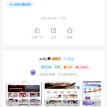
内容付费源码
喜欢就支持一下吧
点赞
123
分享
收藏
zckj
关注
2146
0
122
159W+
这家伙很懒，什么都没有写...
短剧SAAS系统源码｜多端分销+云存储+多租户架构
【卓创源码网首发】全开源视频打赏系统源码｜双模板+代理分站+易支付对接｜API全面修复｜站长盈利利器！​