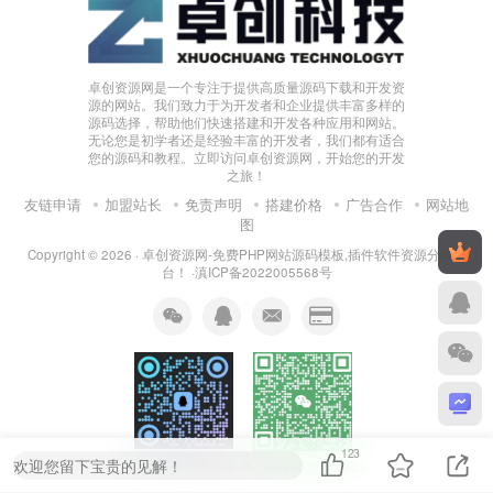
卓创资源网是一个专注于提供高质量源码下载和开发资
源的网站。我们致力于为开发者和企业提供丰富多样的
源码选择，帮助他们快速搭建和开发各种应用和网站。
无论您是初学者还是经验丰富的开发者，我们都有适合
您的源码和教程。立即访问卓创资源网，开始您的开发
之旅！
友链申请
加盟站长
免责声明
搭建价格
广告合作
网站地
图
Copyright © 2026 ·
卓创资源网-免费PHP网站源码模板,插件软件资源分享平
台！
·
滇ICP备2022005568号
123
欢迎您留下宝贵的见解！
系统搭建优先添加
半小时未添加请扫QQ