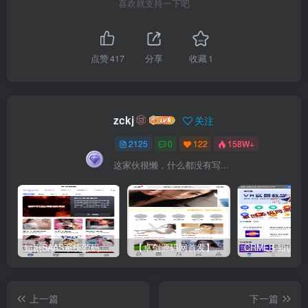
喜欢就支持一下吧
点赞
417
分享
收藏
1
zckj
关注
2125
0
122
158W+
这家伙很懒，什么都没有写...
短剧SAAS系统源码｜多端分销+云存储+多租户架构
【卓创源码网首发】全开源视频打赏系统源码｜双模板+代理分站+易支付对接｜API全面修复｜站长盈利利器！​
上一篇
下一篇