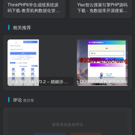
ThinkPHP6学生成绩系统源
Yiso智云搜索引擎PHP源码
码下载-教育机构数据化管理
下载 - 免数据库开源搜索系
方案 卓创源码网
统推荐
相关推荐
涉案查询源码 V3.2 – 婚姻涉诉多接口查询系统
QQ密绑泄露检测系统源码｜支持反查+API
评论
抢沙发
请登录后发表评论