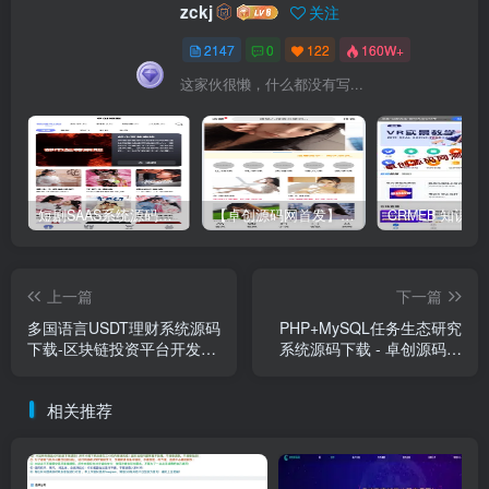
zckj
关注
2147
0
122
160W+
这家伙很懒，什么都没有写...
短剧SAAS系统源码｜多端分销+云存储+多租户架构
【卓创源码网首发】全开源视频打赏系统源码｜双模板+代理分站+易支付对接｜API全面修复｜站长盈利利器！​
上一篇
下一篇
多国语言USDT理财系统源码
PHP+MySQL任务生态研究
下载-区块链投资平台开发
系统源码下载 - 卓创源码网
【海外合规版】
提供“蜜蜂赚运营版”学习参
考
相关推荐