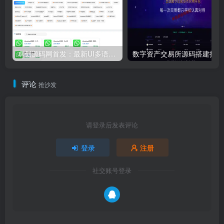
卓创源码网首发：最新UI多语言发卡/空投系统 – 支持Metamask/TP等主流钱包，智能合约授权更安全！​
数字资
评论
抢沙发
请登录后发表评论
登录
注册
社交账号登录